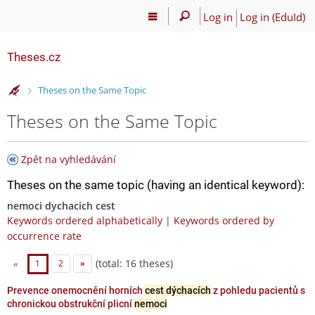
Log in
Log in (EduId)
Theses.cz
>
Theses on the Same Topic
Theses on the Same Topic
Zpět na vyhledávání
Theses on the same topic (having an identical keyword):
nemoci dychacich cest
Keywords ordered alphabetically
|
Keywords ordered by
occurrence rate
(total: 16 theses)
«
1
2
»
Prevence onemocnění horních
cest dýchacích
z pohledu pacientů s
chronickou obstrukční plicní
nemoci