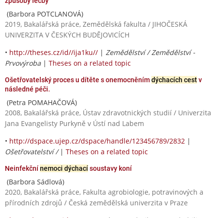
způsoby léčby
(Barbora POTCLANOVÁ)
2019, Bakalářská práce, Zemědělská fakulta / JIHOČESKÁ
UNIVERZITA V ČESKÝCH BUDĚJOVICÍCH
•
http://theses.cz/id//ija1ku//
|
Zemědělství / Zemědělství -
Prvovýroba
|
Theses on a related topic
Ošetřovatelský proces u dítěte s onemocněním
dýchacích cest
v
následné péči.
(Petra POMAHAČOVÁ)
2008, Bakalářská práce, Ústav zdravotnických studií / Univerzita
Jana Evangelisty Purkyně v Ústí nad Labem
•
http://dspace.ujep.cz/dspace/handle/123456789/2832
|
Ošetřovatelství /
|
Theses on a related topic
Neinfekční
nemoci dýchací
soustavy koní
(Barbora Sádlová)
2020, Bakalářská práce, Fakulta agrobiologie, potravinových a
přírodních zdrojů / Česká zemědělská univerzita v Praze