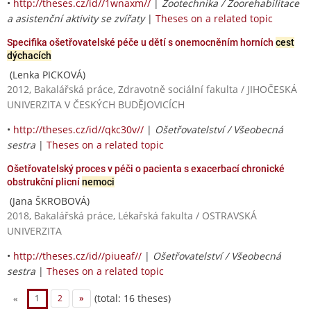
•
http://theses.cz/id//1wnaxm//
|
Zootechnika / Zoorehabilitace
a asistenční aktivity se zvířaty
|
Theses on a related topic
Specifika ošetřovatelské péče u dětí s onemocněním horních
cest
dýchacích
(Lenka PICKOVÁ)
2012, Bakalářská práce, Zdravotně sociální fakulta / JIHOČESKÁ
UNIVERZITA V ČESKÝCH BUDĚJOVICÍCH
•
http://theses.cz/id//qkc30v//
|
Ošetřovatelství / Všeobecná
sestra
|
Theses on a related topic
Ošetřovatelský proces v péči o pacienta s exacerbací chronické
obstrukční plicní
nemoci
(Jana ŠKROBOVÁ)
2018, Bakalářská práce, Lékařská fakulta / OSTRAVSKÁ
UNIVERZITA
•
http://theses.cz/id//piueaf//
|
Ošetřovatelství / Všeobecná
sestra
|
Theses on a related topic
(total: 16 theses)
«
1
2
»