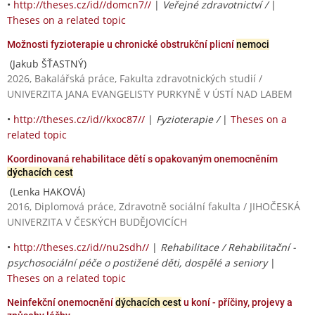
•
http://theses.cz/id//domcn7//
|
Veřejné zdravotnictví /
|
Theses on a related topic
Možnosti fyzioterapie u chronické obstrukční plicní
nemoci
(Jakub ŠŤASTNÝ)
2026, Bakalářská práce, Fakulta zdravotnických studií /
UNIVERZITA JANA EVANGELISTY PURKYNĚ V ÚSTÍ NAD LABEM
•
http://theses.cz/id//kxoc87//
|
Fyzioterapie /
|
Theses on a
related topic
Koordinovaná rehabilitace dětí s opakovaným onemocněním
dýchacích cest
(Lenka HAKOVÁ)
2016, Diplomová práce, Zdravotně sociální fakulta / JIHOČESKÁ
UNIVERZITA V ČESKÝCH BUDĚJOVICÍCH
•
http://theses.cz/id//nu2sdh//
|
Rehabilitace / Rehabilitační -
psychosociální péče o postižené děti, dospělé a seniory
|
Theses on a related topic
Neinfekční onemocnění
dýchacích cest
u koní - příčiny, projevy a