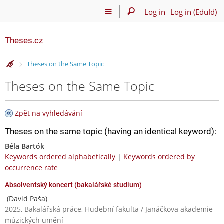
Log in
Log in (EduId)
Theses.cz
>
Theses on the Same Topic
Theses on the Same Topic
Zpět na vyhledávání
Theses on the same topic (having an identical keyword):
Béla Bartók
Keywords ordered alphabetically
|
Keywords ordered by
occurrence rate
Absolventský koncert (bakalářské studium)
(David Paša)
2025, Bakalářská práce, Hudební fakulta / Janáčkova akademie
múzických umění