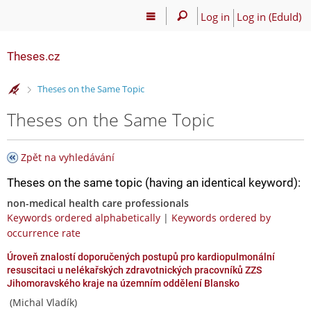
Log in
Log in (EduId)
Theses.cz
>
Theses on the Same Topic
Theses on the Same Topic
Zpět na vyhledávání
Theses on the same topic (having an identical keyword):
non-medical health care professionals
Keywords ordered alphabetically
|
Keywords ordered by
occurrence rate
Úroveň znalostí doporučených postupů pro kardiopulmonální
resuscitaci u nelékařských zdravotnických pracovníků ZZS
Jihomoravského kraje na územním oddělení Blansko
(Michal Vladík)