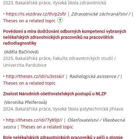
2023, Bakalářská práce, Vysoká škola zdravotnická
•
https://is.vszdrav.cz/th/p2sfi/
|
Zdravotnické záchranářství /
|
Theses on a related topic
Povědomí a míra dodržování odborných kompetencí vybraných
nelékařských zdravotnických pracovníků na pracovištích
radiodiagnostiky
(Adéla Bačinová)
2025, Bakalářská práce, Fakulta zdravotnických studií /
Univerzita Pardubice
•
http://theses.cz/id//u3sss6//
|
Radiologická asistence /
|
Theses on a related topic
Znalost Národních ošetřovatelských postupů u NLZP
(Veronika Pfeiferová)
2024, Bakalářská práce, Vysoká škola polytechnická Jihlava
•
http://theses.cz/id//7y89jt//
|
Ošetřovatelství / Všeobecná
sestra
|
Theses on a related topic
Role nelékařských zdravotnických pracovníků v péči o stomie