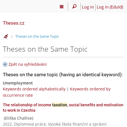
Log in
Log in (EduId)
Theses.cz
>
Theses on the Same Topic
Theses on the Same Topic
Zpět na vyhledávání
Theses on the same topic (having an identical keyword):
Unemployment
Keywords ordered alphabetically
|
Keywords ordered by
occurrence rate
The relationship of income
taxation
, social benefits and motivation
to work in Czechia
(Eliška Challise)
2022, Diplomová práce, Vysoká škola finanční a správní