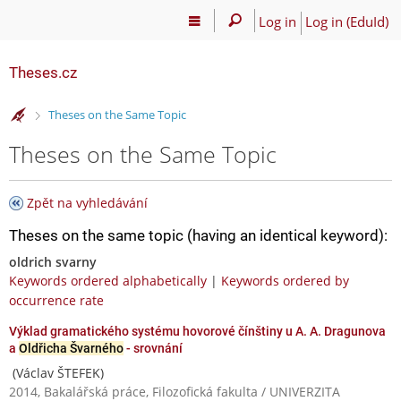
Log in
Log in (EduId)
Theses.cz
>
Theses on the Same Topic
Theses on the Same Topic
Zpět na vyhledávání
Theses on the same topic (having an identical keyword):
oldrich svarny
Keywords ordered alphabetically
|
Keywords ordered by
occurrence rate
Výklad gramatického systému hovorové čínštiny u A. A. Dragunova
a
Oldřicha Švarného
- srovnání
(Václav ŠTEFEK)
2014, Bakalářská práce, Filozofická fakulta / UNIVERZITA