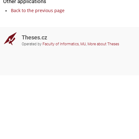
Other applications
Back to the previous page
Theses.cz
Operated by
Faculty of Informatics, MU
,
More about Theses
Do you need help?
Participating schools
theses@fi.muni.cz
Administrators of educational
institutions involved
Help
Privacy
Frequently asked questions
Accessibility
Zobrazit klasickou verzi