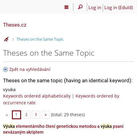
Log in
Log in (EduId)
Theses.cz
>
Theses on the Same Topic
Theses on the Same Topic
Zpět na vyhledávání
Theses on the same topic (having an identical keyword):
vyuka
Keywords ordered alphabetically
|
Keywords ordered by
occurrence rate
(total: 29 theses)
«
1
2
3
»
Výuka
elementárního čtení genetickou metodou a
výuka
psaní
nevázaným skriptem