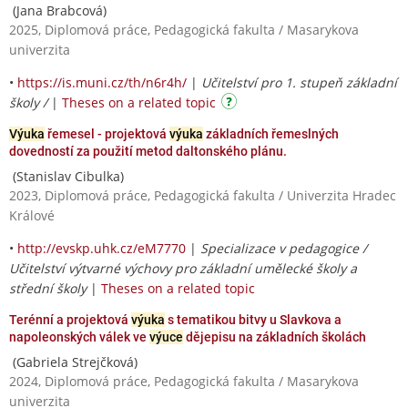
(Jana Brabcová)
2025, Diplomová práce, Pedagogická fakulta / Masarykova
univerzita
•
https://is.muni.cz/th/n6r4h/
|
Učitelství pro 1. stupeň základní
školy /
|
Theses on a related topic
Výuka
řemesel - projektová
výuka
základních řemeslných
dovedností za použití metod daltonského plánu.
(Stanislav Cibulka)
2023, Diplomová práce, Pedagogická fakulta / Univerzita Hradec
Králové
•
http://evskp.uhk.cz/eM7770
|
Specializace v pedagogice /
Učitelství výtvarné výchovy pro základní umělecké školy a
střední školy
|
Theses on a related topic
Terénní a projektová
výuka
s tematikou bitvy u Slavkova a
napoleonských válek ve
výuce
dějepisu na základních školách
(Gabriela Strejčková)
2024, Diplomová práce, Pedagogická fakulta / Masarykova
univerzita