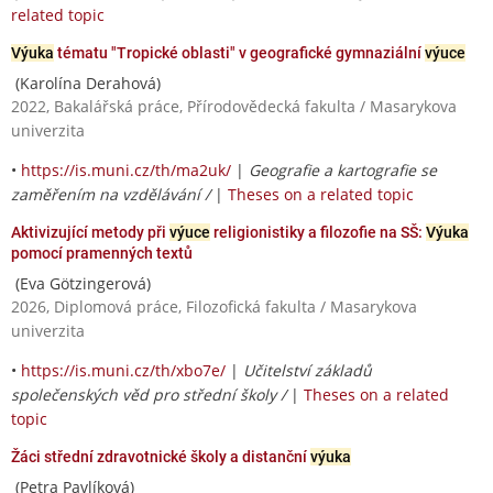
related topic
Výuka
tématu "Tropické oblasti" v geografické gymnaziální
výuce
(Karolína Derahová)
2022, Bakalářská práce, Přírodovědecká fakulta / Masarykova
univerzita
•
https://is.muni.cz/th/ma2uk/
|
Geografie a kartografie se
zaměřením na vzdělávání /
|
Theses on a related topic
Aktivizující metody při
výuce
religionistiky a filozofie na SŠ:
Výuka
pomocí pramenných textů
(Eva Götzingerová)
2026, Diplomová práce, Filozofická fakulta / Masarykova
univerzita
•
https://is.muni.cz/th/xbo7e/
|
Učitelství základů
společenských věd pro střední školy /
|
Theses on a related
topic
Žáci střední zdravotnické školy a distanční
výuka
(Petra Pavlíková)