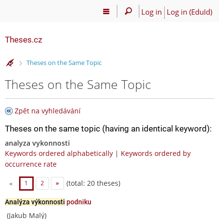
Log in
Log in (EduId)
Theses.cz
>
Theses on the Same Topic
Theses on the Same Topic
Zpět na vyhledávání
Theses on the same topic (having an identical keyword):
analyza vykonnosti
Keywords ordered alphabetically
|
Keywords ordered by
occurrence rate
(total: 20 theses)
«
1
2
»
Analýza výkonnosti
podniku
(Jakub Malý)