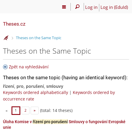
Log in
Log in (EduId)
Theses.cz
>
Theses on the Same Topic
Theses on the Same Topic
Zpět na vyhledávání
Theses on the same topic (having an identical keyword):
řízení, pro, porušení, smlouvy
Keywords ordered alphabetically
|
Keywords ordered by
occurrence rate
(total: 14 theses)
«
1
2
»
Úloha Komise v
řízení pro porušení
Smlouvy o fungování Evropské
unie