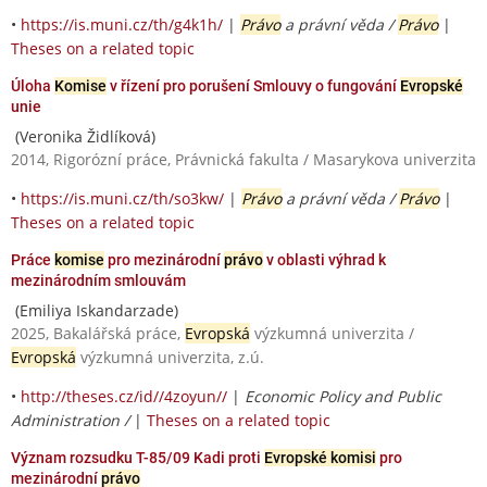
•
https://is.muni.cz/th/g4k1h/
|
Právo
a právní věda /
Právo
|
Theses on a related topic
Úloha
Komise
v řízení pro porušení Smlouvy o fungování
Evropské
unie
(Veronika Židlíková)
2014, Rigorózní práce, Právnická fakulta / Masarykova univerzita
•
https://is.muni.cz/th/so3kw/
|
Právo
a právní věda /
Právo
|
Theses on a related topic
Práce
komise
pro mezinárodní
právo
v oblasti výhrad k
mezinárodním smlouvám
(Emiliya Iskandarzade)
2025, Bakalářská práce,
Evropská
výzkumná univerzita /
Evropská
výzkumná univerzita, z.ú.
•
http://theses.cz/id//4zoyun//
|
Economic Policy and Public
Administration /
|
Theses on a related topic
Význam rozsudku T-85/09 Kadi proti
Evropské komisi
pro
mezinárodní
právo