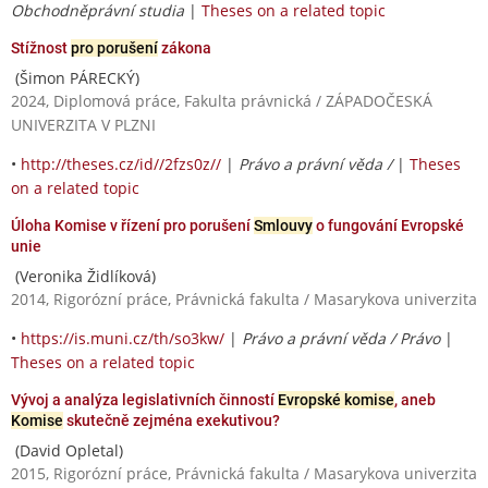
Obchodněprávní studia
|
Theses on a related topic
Stížnost
pro porušení
zákona
(Šimon PÁRECKÝ)
2024, Diplomová práce, Fakulta právnická / ZÁPADOČESKÁ
UNIVERZITA V PLZNI
•
http://theses.cz/id//2fzs0z//
|
Právo a právní věda /
|
Theses
on a related topic
Úloha Komise v řízení pro porušení
Smlouvy
o fungování Evropské
unie
(Veronika Židlíková)
2014, Rigorózní práce, Právnická fakulta / Masarykova univerzita
•
https://is.muni.cz/th/so3kw/
|
Právo a právní věda / Právo
|
Theses on a related topic
Vývoj a analýza legislativních činností
Evropské komise
, aneb
Komise
skutečně zejména exekutivou?
(David Opletal)
2015, Rigorózní práce, Právnická fakulta / Masarykova univerzita