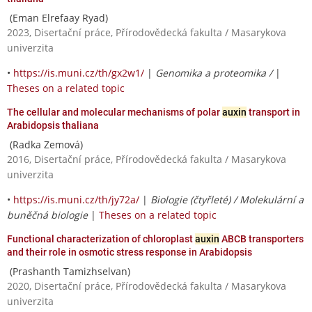
(Eman Elrefaay Ryad)
2023, Disertační práce, Přírodovědecká fakulta / Masarykova
univerzita
•
https://is.muni.cz/th/gx2w1/
|
Genomika a proteomika /
|
Theses on a related topic
The cellular and molecular mechanisms of polar
auxin
transport in
Arabidopsis thaliana
(Radka Zemová)
2016, Disertační práce, Přírodovědecká fakulta / Masarykova
univerzita
•
https://is.muni.cz/th/jy72a/
|
Biologie (čtyřleté) / Molekulární a
buněčná biologie
|
Theses on a related topic
Functional characterization of chloroplast
auxin
ABCB transporters
and their role in osmotic stress response in Arabidopsis
(Prashanth Tamizhselvan)
2020, Disertační práce, Přírodovědecká fakulta / Masarykova
univerzita