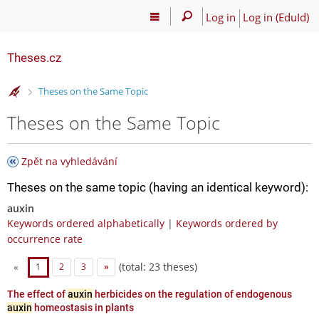
Log in
Log in (EduId)
Theses.cz
>
Theses on the Same Topic
Theses on the Same Topic
Zpět na vyhledávání
Theses on the same topic (having an identical keyword):
auxin
Keywords ordered alphabetically
|
Keywords ordered by
occurrence rate
(total: 23 theses)
«
1
2
3
»
The effect of
auxin
herbicides on the regulation of endogenous
auxin
homeostasis in plants