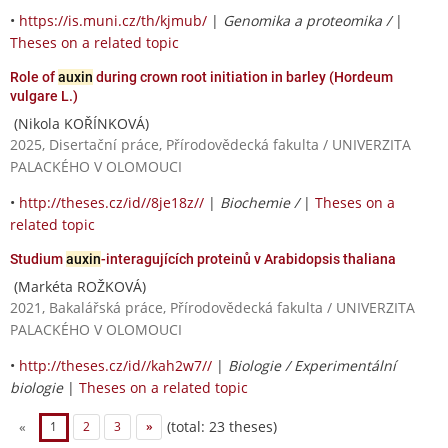
•
https://is.muni.cz/th/kjmub/
|
Genomika a proteomika /
|
Theses on a related topic
Role of
auxin
during crown root initiation in barley (Hordeum
vulgare L.)
(Nikola KOŘÍNKOVÁ)
2025, Disertační práce, Přírodovědecká fakulta / UNIVERZITA
PALACKÉHO V OLOMOUCI
•
http://theses.cz/id//8je18z//
|
Biochemie /
|
Theses on a
related topic
Studium
auxin
-interagujících proteinů v Arabidopsis thaliana
(Markéta ROŽKOVÁ)
2021, Bakalářská práce, Přírodovědecká fakulta / UNIVERZITA
PALACKÉHO V OLOMOUCI
•
http://theses.cz/id//kah2w7//
|
Biologie / Experimentální
biologie
|
Theses on a related topic
(total: 23 theses)
«
1
2
3
»