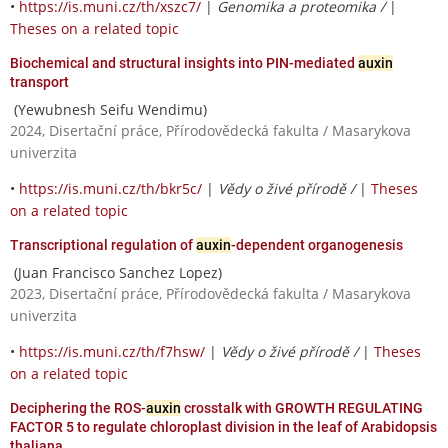
•
https://is.muni.cz/th/xszc7/
|
Genomika a proteomika /
|
Theses on a related topic
Biochemical and structural insights into PIN-mediated
auxin
transport
(Yewubnesh Seifu Wendimu)
2024, Disertační práce, Přírodovědecká fakulta / Masarykova
univerzita
•
https://is.muni.cz/th/bkr5c/
|
Vědy o živé přírodě /
|
Theses
on a related topic
Transcriptional regulation of
auxin
-dependent organogenesis
(Juan Francisco Sanchez Lopez)
2023, Disertační práce, Přírodovědecká fakulta / Masarykova
univerzita
•
https://is.muni.cz/th/f7hsw/
|
Vědy o živé přírodě /
|
Theses
on a related topic
Deciphering the ROS-
auxin
crosstalk with GROWTH REGULATING
FACTOR 5 to regulate chloroplast division in the leaf of Arabidopsis
thaliana