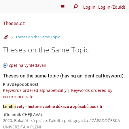
Log in
Log in (EduId)
Theses.cz
>
Theses on the Same Topic
Theses on the Same Topic
Zpět na vyhledávání
Theses on the same topic (having an identical keyword):
Pravděpodobnost
Keywords ordered alphabetically
|
Keywords ordered by
occurrence rate
Limitní
věty - historie včetně důkazů a způsobů použití
(Dominik CHEJLAVA)
2020, Bakalářská práce, Fakulta pedagogická / ZÁPADOČESKÁ
UNIVERZITA V PLZNI