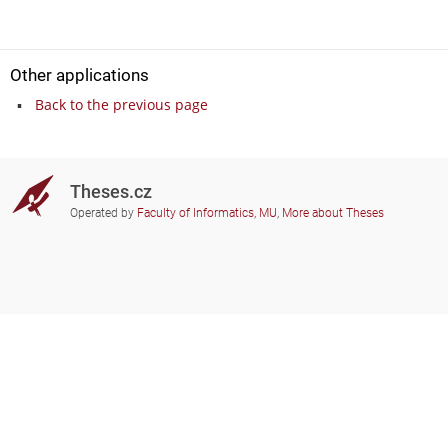
Other applications
Back to the previous page
Theses.cz
Operated by
Faculty of Informatics, MU
,
More about Theses
Do you need help?
Participating schools
theses@fi.muni.cz
Administrators of educational
institutions involved
Help
Privacy
Frequently asked questions
Accessibility