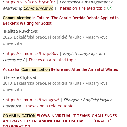
•
https://is.vsfs.cz/th/y6nfn/
|
Ekonomika a management /
Marketing
Communication
|
Theses on a related topic
Communication
in Failure: The Searle-Derrida Debate Applied to
Beckett's Waiting for Godot
(Ralitsa Ruycheva)
2026, Bakalářská práce, Filozofická fakulta / Masarykova
univerzita
•
https://is.muni.cz/th/qd06z/
|
English Language and
Literature /
|
Theses on a related topic
Australia:
Communication
Before and After the Arrival of Whites
(Terezie Chýlová)
2010, Bakalářská práce, Filozofická fakulta / Masarykova
univerzita
•
https://is.muni.cz/th/sbgew/
|
Filologie / Anglický jazyk a
literatura
|
Theses on a related topic
COMMUNICATION
FLOWS IN VIRTUAL IT TEAMS: CHALLENGES
AND WAYS TO STREAMLINE ON THE USE CASE OF “ORACLE”
CORPORATION