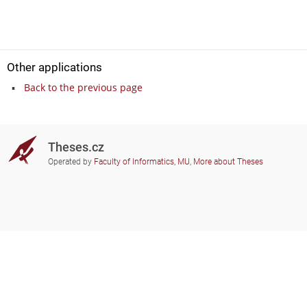
Other applications
Back to the previous page
Theses.cz
Operated by
Faculty of Informatics, MU
,
More about Theses
Do you need help?
Participating schools
theses@fi.muni.cz
Administrators of educational
institutions involved
Help
Privacy