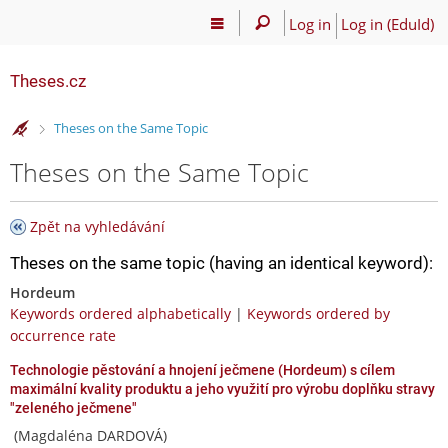
Log in
Log in (EduId)
Theses.cz
>
Theses on the Same Topic
Theses on the Same Topic
Zpět na vyhledávání
Theses on the same topic (having an identical keyword):
Hordeum
Keywords ordered alphabetically
|
Keywords ordered by
occurrence rate
Technologie pěstování a hnojení ječmene (Hordeum) s cílem
maximální kvality produktu a jeho využití pro výrobu doplňku stravy
"zeleného ječmene"
(Magdaléna DARDOVÁ)