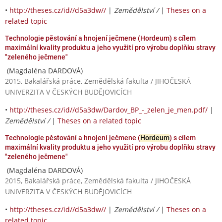
•
http://theses.cz/id//d5a3dw//
|
Zemědělství /
|
Theses on a
related topic
Technologie pěstování a hnojení ječmene (Hordeum) s cílem
maximální kvality produktu a jeho využití pro výrobu doplňku stravy
"zeleného ječmene"
(Magdaléna DARDOVÁ)
2015, Bakalářská práce, Zemědělská fakulta / JIHOČESKÁ
UNIVERZITA V ČESKÝCH BUDĚJOVICÍCH
•
http://theses.cz/id//d5a3dw/Dardov_BP_-_zelen_je_men.pdf/
|
Zemědělství /
|
Theses on a related topic
Technologie pěstování a hnojení ječmene (
Hordeum
) s cílem
maximální kvality produktu a jeho využití pro výrobu doplňku stravy
"zeleného ječmene"
(Magdaléna DARDOVÁ)
2015, Bakalářská práce, Zemědělská fakulta / JIHOČESKÁ
UNIVERZITA V ČESKÝCH BUDĚJOVICÍCH
•
http://theses.cz/id//d5a3dw//
|
Zemědělství /
|
Theses on a
related topic