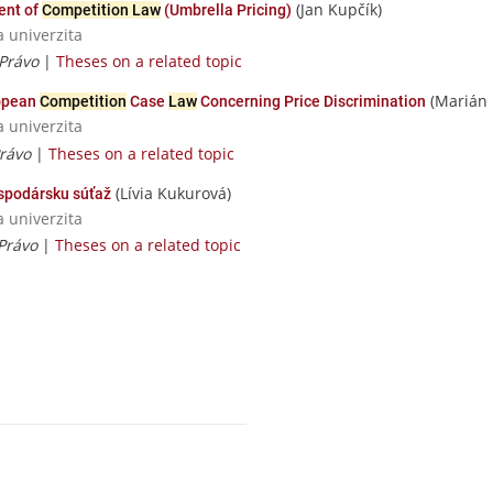
(Jan Kupčík)
ent of
Competition Law
(Umbrella Pricing)
a univerzita
 Právo
|
Theses on a related topic
(Marián 
ropean
Competition
Case
Law
Concerning Price Discrimination
a univerzita
Právo
|
Theses on a related topic
(Lívia Kukurová)
spodársku súťaž
a univerzita
 Právo
|
Theses on a related topic