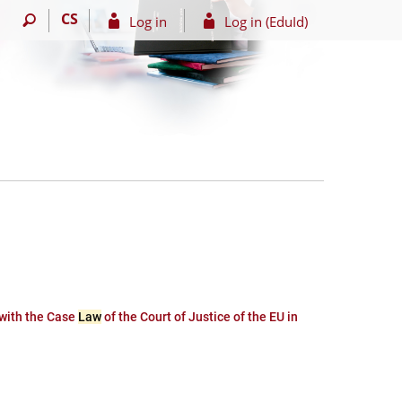
CS
Log in
Log in (EduId)
 with the Case
Law
of the Court of Justice of the EU in