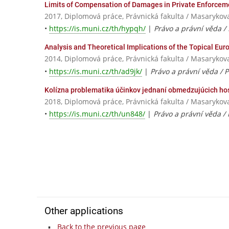
Limits of Compensation of Damages in Private Enforcem
2017, Diplomová práce, Právnická fakulta / Masarykov
•
https://is.muni.cz/th/hypqh/
|
Právo a právní věda /
Analysis and Theoretical Implications of the Topical Eu
2014, Diplomová práce, Právnická fakulta / Masarykov
•
https://is.muni.cz/th/ad9jk/
|
Právo a právní věda / 
Kolízna problematika účinkov jednaní obmedzujúcich ho
2018, Diplomová práce, Právnická fakulta / Masarykov
•
https://is.muni.cz/th/un848/
|
Právo a právní věda /
Other applications
Back to the previous page