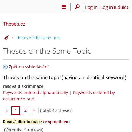
Log in
Log in (EduId)
Theses.cz
>
Theses on the Same Topic
Theses on the Same Topic
Zpět na vyhledávání
Theses on the same topic (having an identical keyword):
rasova diskriminace
Keywords ordered alphabetically
|
Keywords ordered by
occurrence rate
(total: 17 theses)
«
1
2
»
Rasová diskriminace
ve spropitném
(Veronika Krupková)