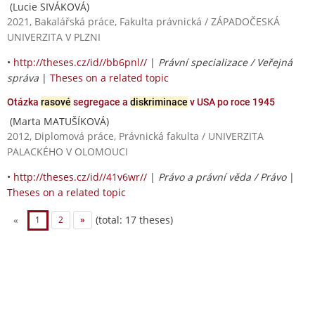
(Lucie SIVÁKOVÁ)
2021, Bakalářská práce, Fakulta právnická / ZÁPADOČESKÁ
UNIVERZITA V PLZNI
•
http://theses.cz/id//bb6pnl//
|
Právní specializace / Veřejná
správa
|
Theses on a related topic
Otázka
rasové
segregace a
diskriminace
v USA po roce 1945
(Marta MATUŠÍKOVÁ)
2012, Diplomová práce, Právnická fakulta / UNIVERZITA
PALACKÉHO V OLOMOUCI
•
http://theses.cz/id//41v6wr//
|
Právo a právní věda / Právo
|
Theses on a related topic
(total: 17 theses)
«
1
2
»