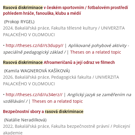
Rasová diskriminace
v českém sportovním / fotbalovém prostředí
pohledem hráče, fanouška, klubu a médií
(Prokop RYGEL)
2024, Bakalářská práce, Fakulta tělesné kultury / UNIVERZITA
PALACKÉHO V OLOMOUCI
•
http://theses.cz/id//s3dupy//
|
Aplikované pohybové aktivity -
speciálně pedagogický základ /
|
Theses on a related topic
Rasová diskriminace
Afroameričanů a její odraz ve filmech
(Kamila WAGNEROVÁ KAŠÍKOVÁ)
2026, Bakalářská práce, Pedagogická fakulta / UNIVERZITA
PALACKÉHO V OLOMOUCI
•
http://theses.cz/id//u34erz//
|
Anglický jazyk se zaměřením na
vzdělávání /
|
Theses on a related topic
Bezpečnostní sbory a
rasová diskriminace
(Natálie Neradilková)
2022, Bakalářská práce, Fakulta bezpečnostně právní / Policejní
akademie