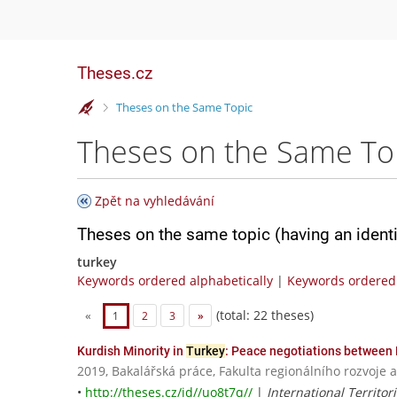
Theses.cz
>
Theses on the Same Topic
Theses on the Same To
Zpět na vyhledávání
Theses on the same topic (having an ident
turkey
Keywords ordered alphabetically
|
Keywords ordered 
(total: 22 theses)
«
1
2
3
»
Kurdish Minority in
Turkey
: Peace negotiations between 
2019, Bakalářská práce, Fakulta regionálního rozvoje 
•
http://theses.cz/id//uo8t7q//
|
International Territor