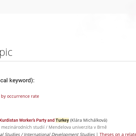
pic
ical keyword):
by occurrence rate
(Klára Michálková)
Kurdistan Worker’s Party and
Turkey
a mezinárodních studií / Mendelova univerzita v Brně
ial Studies / International Development Studies
|
Theses on a relat