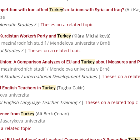
(Ali Ka
mpetition with Iran affect
Turkey
's relations with Syria and Iraq?
aze
plomatic Studies /
|
Theses on a related topic
(Klára Michálková)
Kurdistan Worker’s Party and
Turkey
a mezinárodních studií / Mendelova univerzita v Brně
al Studies /
|
Theses on a related topic
Union: A Comparison Analyzes of EU and
Turkey
about Measures and P
a mezinárodních studií / Mendelova univerzita v Brně
ial Studies / International Development Studies
|
Theses on a relate
(Tugba Cakir)
f English Teachers in
Turkey
ova univerzita
l English Language Teacher Training /
|
Theses on a related topic
(Ali Berk Çoban)
dence from
Turkey
Masarykova univerzita
a related topic
s of EU Institutions’ and Leaders’ Communication on X Regarding
Turke