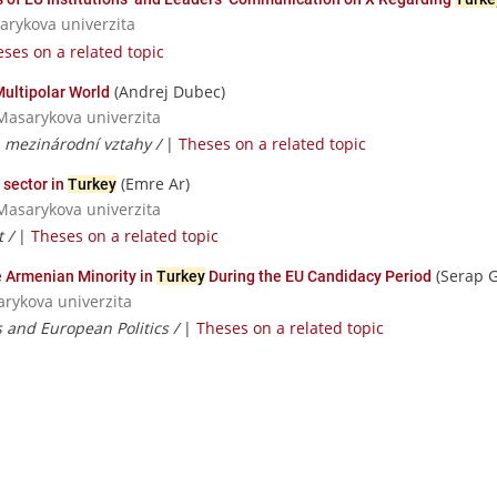
sarykova univerzita
ses on a related topic
(Andrej Dubec)
 Multipolar World
Masarykova univerzita
a mezinárodní vztahy /
|
Theses on a related topic
(Emre Ar)
 sector in
Turkey
Masarykova univerzita
t /
|
Theses on a related topic
(Serap 
e Armenian Minority in
Turkey
During the EU Candidacy Period
sarykova univerzita
s and European Politics /
|
Theses on a related topic