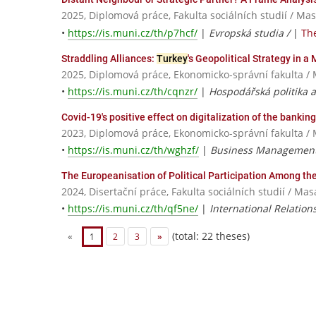
2025, Diplomová práce, Fakulta sociálních studií / Ma
•
https://is.muni.cz/th/p7hcf/
|
Evropská studia /
|
The
Straddling Alliances:
Turkey
's Geopolitical Strategy in a
2025, Diplomová práce, Ekonomicko-správní fakulta / 
•
https://is.muni.cz/th/cqnzr/
|
Hospodářská politika 
Covid-19's positive effect on digitalization of the banking
2023, Diplomová práce, Ekonomicko-správní fakulta / 
•
https://is.muni.cz/th/wghzf/
|
Business Managemen
The Europeanisation of Political Participation Among th
2024, Disertační práce, Fakulta sociálních studií / Ma
•
https://is.muni.cz/th/qf5ne/
|
International Relation
(total: 22 theses)
«
1
2
3
»