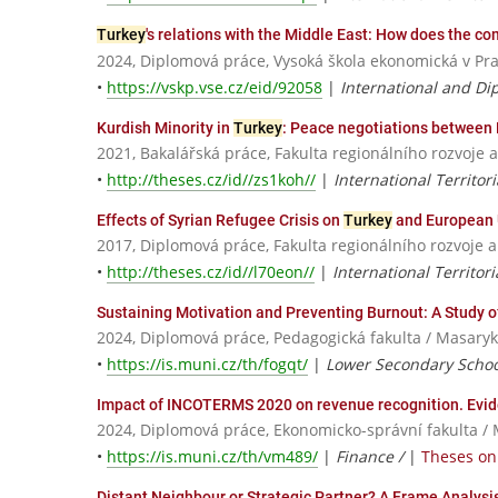
Turkey
's relations with the Middle East: How does the co
2024, Diplomová práce, Vysoká škola ekonomická v Pr
•
https://vskp.vse.cz/eid/92058
|
International and Di
Kurdish Minority in
Turkey
: Peace negotiations between 
2021, Bakalářská práce, Fakulta regionálního rozvoje 
•
http://theses.cz/id//zs1koh//
|
International Territori
Effects of Syrian Refugee Crisis on
Turkey
and European 
2017, Diplomová práce, Fakulta regionálního rozvoje 
•
http://theses.cz/id//l70eon//
|
International Territor
Sustaining Motivation and Preventing Burnout: A Study o
2024, Diplomová práce, Pedagogická fakulta / Masaryk
•
https://is.muni.cz/th/fogqt/
|
Lower Secondary Schoo
Impact of INCOTERMS 2020 on revenue recognition. Evi
2024, Diplomová práce, Ekonomicko-správní fakulta / 
•
https://is.muni.cz/th/vm489/
|
Finance /
|
Theses on 
Distant Neighbour or Strategic Partner? A Frame Analysi