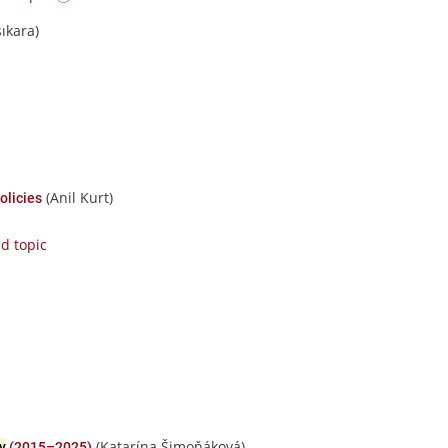
şıkara)
(Anil Kurt)
olicies
d topic
(Katarína Šimoňáková)
y
(2015–2025)