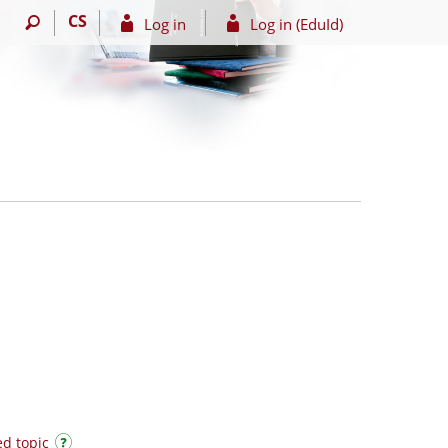
CS
Log in
Log in (EduId)
ed topic