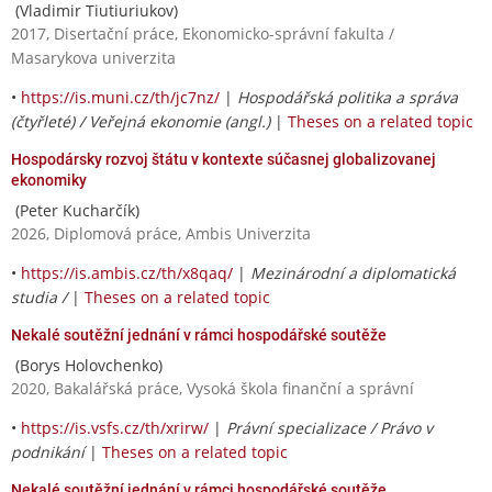
(Vladimir Tiutiuriukov)
2017, Disertační práce, Ekonomicko-správní fakulta /
Masarykova univerzita
•
https://is.muni.cz/th/jc7nz/
|
Hospodářská politika a správa
(čtyřleté) / Veřejná ekonomie (angl.)
|
Theses on a related topic
Hospodársky rozvoj štátu v kontexte súčasnej globalizovanej
ekonomiky
(Peter Kucharčík)
2026, Diplomová práce, Ambis Univerzita
•
https://is.ambis.cz/th/x8qaq/
|
Mezinárodní a diplomatická
studia /
|
Theses on a related topic
Nekalé soutěžní jednání v rámci hospodářské soutěže
(Borys Holovchenko)
2020, Bakalářská práce, Vysoká škola finanční a správní
•
https://is.vsfs.cz/th/xrirw/
|
Právní specializace / Právo v
podnikání
|
Theses on a related topic
Nekalé soutěžní jednání v rámci hospodářské soutěže