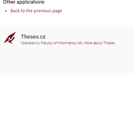
Other applications
Back to the previous page
Theses.cz
Operated by
Faculty of Informatics, MU
,
More about Theses
Do you need help?
Participating schools
theses@fi.muni.cz
Administrators of educational
institutions involved
Help
Privacy
Frequently asked questions
Accessibility
Zobrazit klasickou verzi