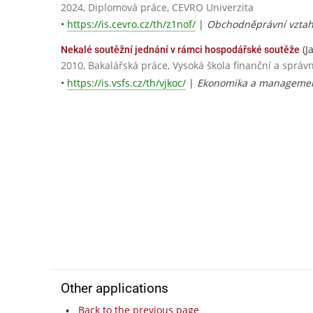
2024, Diplomová práce, CEVRO Univerzita
•
https://is.cevro.cz/th/z1nof/
|
Obchodněprávní vztah
(J
Nekalé soutěžní jednání v rámci hospodářské soutěže
2010, Bakalářská práce, Vysoká škola finanční a správn
•
https://is.vsfs.cz/th/vjkoc/
|
Ekonomika a management
Other applications
Back to the previous page