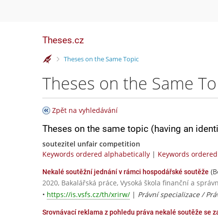
Theses.cz
>
Theses on the Same Topic
Theses on the Same To
Zpět na vyhledávání
Theses on the same topic (having an ident
soutezitel unfair competition
Keywords ordered alphabetically
|
Keywords ordered 
(B
Nekalé soutěžní jednání v rámci hospodářské soutěže
2020, Bakalářská práce, Vysoká škola finanční a správn
•
https://is.vsfs.cz/th/xrirw/
|
Právní specializace / Pr
Srovnávací reklama z pohledu práva nekalé soutěže se z