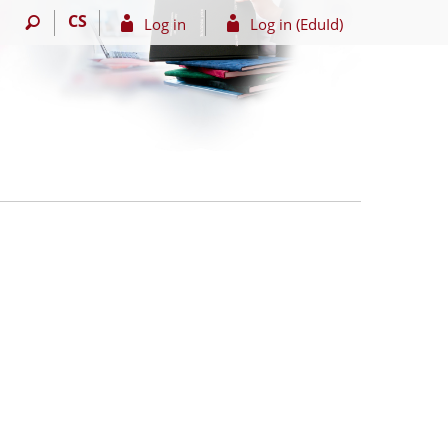
CS
Log in
Log in (EduId)