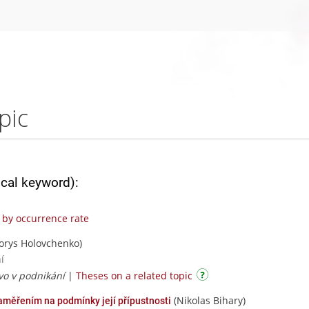
pic
ical keyword):
by occurrence rate
orys Holovchenko)
í
ávo v podnikání
|
Theses on a related topic
(Nikolas Bihary)
aměřením na podmínky její přípustnosti