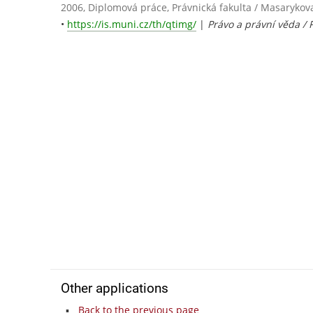
2006, Diplomová práce, Právnická fakulta / Masarykov
•
https://is.muni.cz/th/qtimg/
|
Právo a právní věda / 
Other applications
Back to the previous page