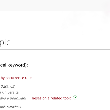
pic
ical keyword):
by occurrence rate
 Žáčková)
a univerzita
rávo a podnikání
|
Theses on a related topic
áš Navrátil)