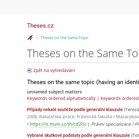
Theses.cz
>
Theses on the Same Topic
Theses on the Same To
Zpět na vyhledávání
Theses on the same topic (having an ident
unnamed subject matters
Keywords ordered alphabetically
|
Keywords ordered 
(Tereza
Případy nekalé soutěže podle generální klauzule
2008, Bakalářská práce, Právnická fakulta / Masarykov
•
https://is.muni.cz/th/cd2l5/
|
Právní specializace / P
(Tom
Vybrané skutkové podstaty podle generální klauzule