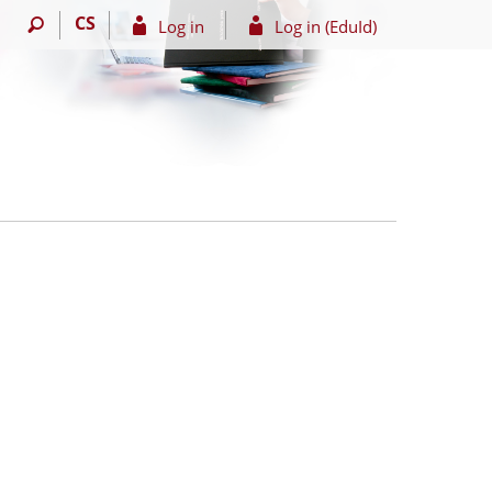
CS
Log in
Log in (EduId)