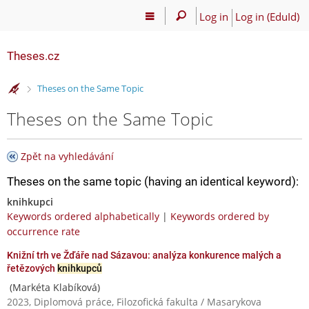
Log in
Log in (EduId)
Theses.cz
>
Theses on the Same Topic
Theses on the Same Topic
Zpět na vyhledávání
Theses on the same topic (having an identical keyword):
knihkupci
Keywords ordered alphabetically
|
Keywords ordered by
occurrence rate
Knižní trh ve Žďáře nad Sázavou: analýza konkurence malých a
řetězových
knihkupců
(Markéta Klabíková)
2023, Diplomová práce, Filozofická fakulta / Masarykova