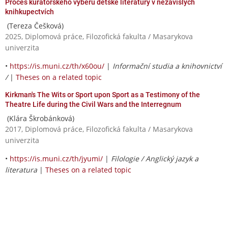
Proces kurátorského výběru dětské literatury v nezávislých
knihkupectvích
(Tereza Češková)
2025, Diplomová práce, Filozofická fakulta / Masarykova
univerzita
•
https://is.muni.cz/th/x60ou/
|
Informační studia a knihovnictví
/
|
Theses on a related topic
Kirkman's The Wits or Sport upon Sport as a Testimony of the
Theatre Life during the Civil Wars and the Interregnum
(Klára Škrobánková)
2017, Diplomová práce, Filozofická fakulta / Masarykova
univerzita
•
https://is.muni.cz/th/jyumi/
|
Filologie / Anglický jazyk a
literatura
|
Theses on a related topic