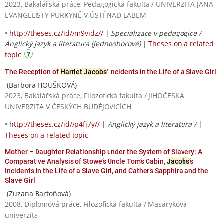
2023, Bakalářská práce, Pedagogická fakulta / UNIVERZITA JANA
EVANGELISTY PURKYNĚ V ÚSTÍ NAD LABEM
•
http://theses.cz/id//m9vidz//
|
Specializace v pedagogice /
Anglický jazyk a literatura (jednooborové)
|
Theses on a related
topic
The Reception of
Harriet Jacobs
' Incidents in the Life of a Slave Girl
(Barbora HOUŠKOVÁ)
2023, Bakalářská práce, Filozofická fakulta / JIHOČESKÁ
UNIVERZITA V ČESKÝCH BUDĚJOVICÍCH
•
http://theses.cz/id//p4fj7y//
|
Anglický jazyk a literatura /
|
Theses on a related topic
Mother – Daughter Relationship under the System of Slavery: A
Comparative Analysis of Stowe’s Uncle Tom’s Cabin,
Jacobs
’s
Incidents in the Life of a Slave Girl, and Cather’s Sapphira and the
Slave Girl
(Zuzana Bartoňová)
2008, Diplomová práce, Filozofická fakulta / Masarykova
univerzita