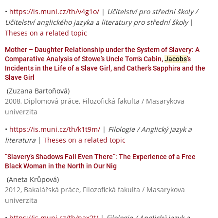
•
https://is.muni.cz/th/v4g1o/
|
Učitelství pro střední školy /
Učitelství anglického jazyka a literatury pro střední školy
|
Theses on a related topic
Mother – Daughter Relationship under the System of Slavery: A
Comparative Analysis of Stowe’s Uncle Tom’s Cabin,
Jacobs
’s
Incidents in the Life of a Slave Girl, and Cather’s Sapphira and the
Slave Girl
(Zuzana Bartoňová)
2008, Diplomová práce, Filozofická fakulta / Masarykova
univerzita
•
https://is.muni.cz/th/k1t9m/
|
Filologie / Anglický jazyk a
literatura
|
Theses on a related topic
“Slavery’s Shadows Fall Even There”: The Experience of a Free
Black Woman in the North in Our Nig
(Aneta Krůpová)
2012, Bakalářská práce, Filozofická fakulta / Masarykova
univerzita
•
https://is.muni.cz/th/nax2t/
|
Filologie / Anglický jazyk a