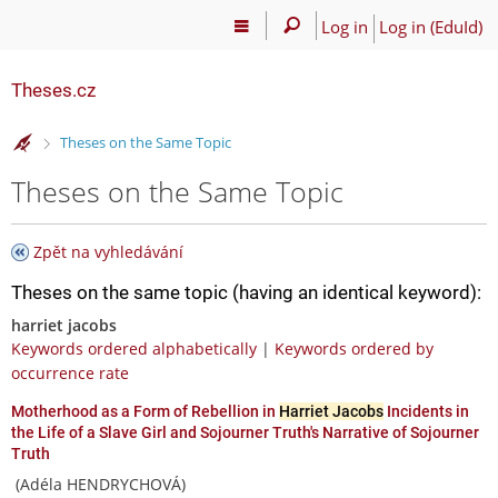
Log in
Log in (EduId)
Theses.cz
>
Theses on the Same Topic
Theses on the Same Topic
Zpět na vyhledávání
Theses on the same topic (having an identical keyword):
harriet jacobs
Keywords ordered alphabetically
|
Keywords ordered by
occurrence rate
Motherhood as a Form of Rebellion in
Harriet Jacobs
Incidents in
the Life of a Slave Girl and Sojourner Truth's Narrative of Sojourner
Truth
(Adéla HENDRYCHOVÁ)