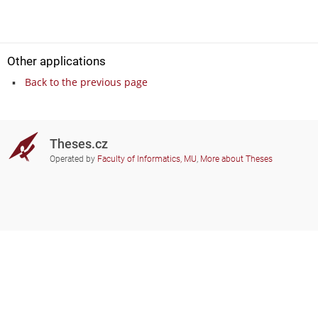
Other applications
Back to the previous page
Theses.cz
Operated by
Faculty of Informatics, MU
,
More about Theses
Do you need help?
Participating schools
theses@fi.muni.cz
Administrators of educational
institutions involved
Help
Privacy
Frequently asked questions
Accessibility