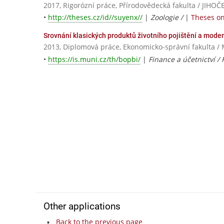
2017, Rigorózní práce, Přírodovědecká fakulta / JI
•
http://theses.cz/id//suyenx//
|
Zoologie /
|
Theses on
Srovnání klasických produktů životního pojištění a mode
2013, Diplomová práce, Ekonomicko-správní fakulta / 
•
https://is.muni.cz/th/bopbi/
|
Finance a účetnictví /
Other applications
Back to the previous page