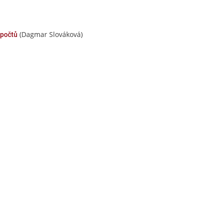
(Dagmar Slováková)
ýpočtů