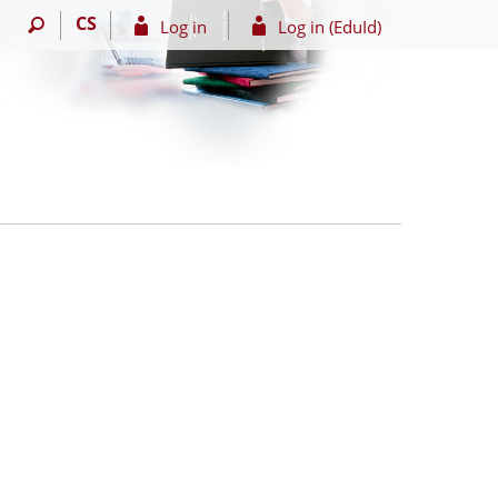
CS
Log in
Log in (EduId)