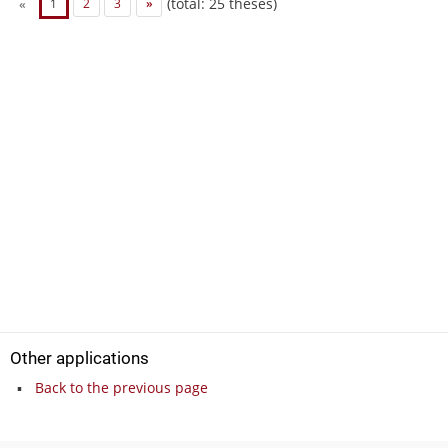
(total: 25 theses)
«
1
2
3
»
Other applications
Back to the previous page