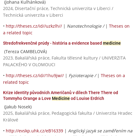
(Johana Kulhánková)
2024, Disertační práce, Technická univerzita v Liberci /
Technická univerzita v Liberci
•
http://theses.cz/id//uzkzlh//
|
Nanotechnologie /
|
Theses on
a related topic
Stredofrekvenčné prúdy - história a evidence based
medicine
(Tereza CAMBELOVÁ)
2023, Bakalářská práce, Fakulta tělesné kultury / UNIVERZITA
PALACKÉHO V OLOMOUCI
•
http://theses.cz/id//1hu9jw//
|
Fyzioterapie /
|
Theses on a
related topic
Krize identity původních Američanů v dílech There There od
Tommyho Orange a Love
Medicine
od Louise Erdrich
(Jakub Nosek)
2025, Bakalářská práce, Pedagogická fakulta / Univerzita Hradec
Králové
•
http://evskp.uhk.cz/eB16339
|
Anglický jazyk se zaměřením na