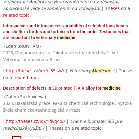
vzdělávání / Anglický jazyk se zaměřením na vzdělávání,
Společenské vědy se zaměřením na vzdělávání
|
Theses on a
related topic
Interspecies and intraspecies variability of selected long bones
and shells in turtles and tortoises from the order Testudines that
are important to veterinary
medicine
.
(Eden BRUNHAM)
2025, Diplomová práce, Fakulta veterinárního lékařství /
Veterinární univerzita Brno
•
http://theses.cz/id//ol55sw//
|
Veterinary
Medicine
/
|
Theses
on a related topic
Description of defects in 3D printed TiAlV alloy for
medicine
(Galina Sukhoveeva)
2024, Bakalářská práce, Fakulta chemické technologie / Vysoká
škola chemicko-technologická v Praze
•
http://theses.cz/id//1dvq4o//
|
Chemie biomateriálů pro
medicínské využití /
|
Theses on a related topic