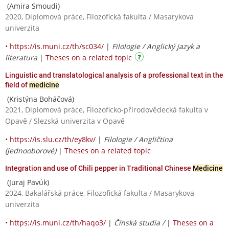
(Amira Smoudi)
2020, Diplomová práce, Filozofická fakulta / Masarykova
univerzita
•
https://is.muni.cz/th/sc034/
|
Filologie / Anglický jazyk a
literatura
|
Theses on a related topic
Linguistic and translatological analysis of a professional text in the
field of
medicine
(Kristýna Boháčová)
2021, Diplomová práce, Filozoficko-přírodovědecká fakulta v
Opavě / Slezská univerzita v Opavě
•
https://is.slu.cz/th/ey8kv/
|
Filologie / Angličtina
(jednooborové)
|
Theses on a related topic
Integration and use of Chili pepper in Traditional Chinese
Medicine
(Juraj Pavúk)
2024, Bakalářská práce, Filozofická fakulta / Masarykova
univerzita
•
https://is.muni.cz/th/haqo3/
|
Čínská studia /
|
Theses on a