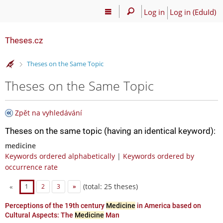
Log in
Log in (EduId)
Theses.cz
>
Theses on the Same Topic
Theses on the Same Topic
Zpět na vyhledávání
Theses on the same topic (having an identical keyword):
medicine
Keywords ordered alphabetically
|
Keywords ordered by
occurrence rate
(total: 25 theses)
«
1
2
3
»
Perceptions of the 19th century
Medicine
in America based on
Cultural Aspects: The
Medicine
Man