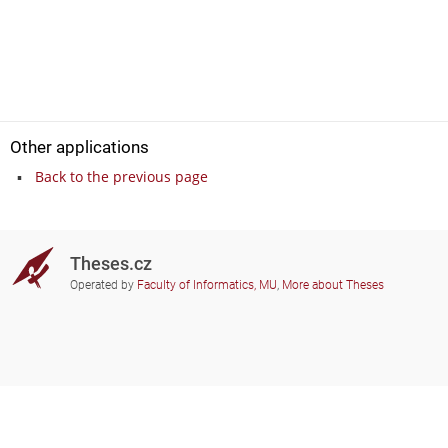
Other applications
Back to the previous page
Theses.cz
Operated by
Faculty of Informatics, MU
,
More about Theses
Do you need help?
Participating schools
theses@fi.muni.cz
Administrators of educational
institutions involved