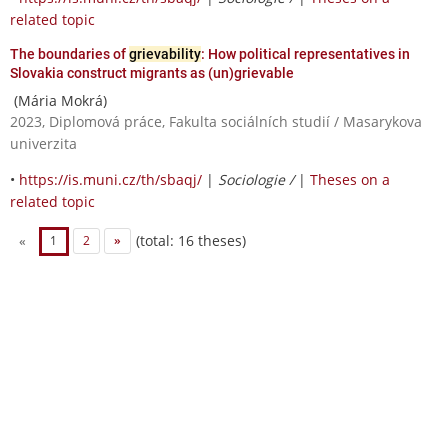
related topic
The boundaries of
grievability
: How political representatives in
Slovakia construct migrants as (un)grievable
(Mária Mokrá)
2023, Diplomová práce, Fakulta sociálních studií / Masarykova
univerzita
•
https://is.muni.cz/th/sbaqj/
|
Sociologie /
|
Theses on a
related topic
(total: 16 theses)
«
1
2
»