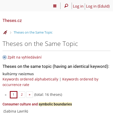
Log in
Log in (EduId)
Theses.cz
>
Theses on the Same Topic
Theses on the Same Topic
Zpět na vyhledávání
Theses on the same topic (having an identical keyword):
kultúrny rasizmus
Keywords ordered alphabetically
|
Keywords ordered by
occurrence rate
(total: 16 theses)
«
1
2
»
Consumer culture and
symbolic boundaries
(Sabina Lavrik)