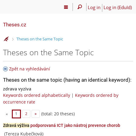
Log in
Log in (EduId)
Theses.cz
>
Theses on the Same Topic
Theses on the Same Topic
Zpět na vyhledávání
Theses on the same topic (having an identical keyword):
zdrava vyziva
Keywords ordered alphabetically
|
Keywords ordered by
occurrence rate
(total: 20 theses)
«
1
2
»
Zdravá výživa
podporovaná ICT jako nástroj prevence chorob
(Tereza Kubečková)