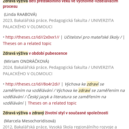
Zdravá výživa
dětí předškolního věku ve výchovně-vzdělávacím
procesu
(Linda RAABOVÁ)
2023, Bakalářská práce, Pedagogická fakulta / UNIVERZITA
PALACKÉHO V OLOMOUCI
•
http://theses.cz/id//2x0vx1//
|
Učitelství pro mateřské školy /
|
Theses on a related topic
Zdravá výživa
v období pubescence
(Miriam ONDRÁČKOVÁ)
2024, Bakalářská práce, Pedagogická fakulta / UNIVERZITA
PALACKÉHO V OLOMOUCI
•
http://theses.cz/id//8o4r2d//
|
Výchova ke
zdraví
se
zaměřením na vzdělávání / Výchova ke
zdraví
se zaměřením na
vzdělávání / Český jazyk a literatura se zaměřením na
vzdělávání
|
Theses on a related topic
Zdravá výživa
a
zdravý
životní styl v současné společnosti
(Marcela Mesochoridisová)
2012, Bakalářská práce, Vysoká škola regionálního rozvoje a