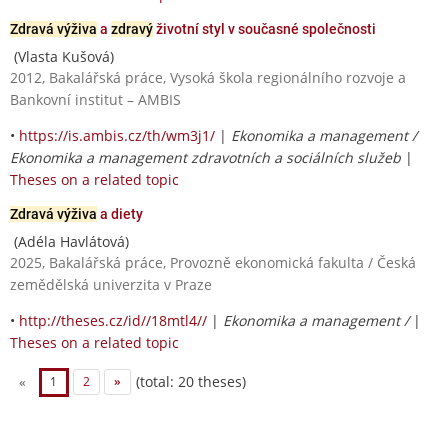
Zdravá výživa
a
zdravý
životní styl v současné společnosti
(Vlasta Kušová)
2012, Bakalářská práce, Vysoká škola regionálního rozvoje a
Bankovní institut – AMBIS
•
https://is.ambis.cz/th/wm3j1/
|
Ekonomika a management /
Ekonomika a management zdravotních a sociálních služeb
|
Theses on a related topic
Zdravá výživa
a diety
(Adéla Havlátová)
2025, Bakalářská práce, Provozně ekonomická fakulta / Česká
zemědělská univerzita v Praze
•
http://theses.cz/id//18mtl4//
|
Ekonomika a management /
|
Theses on a related topic
(total: 20 theses)
«
1
2
»