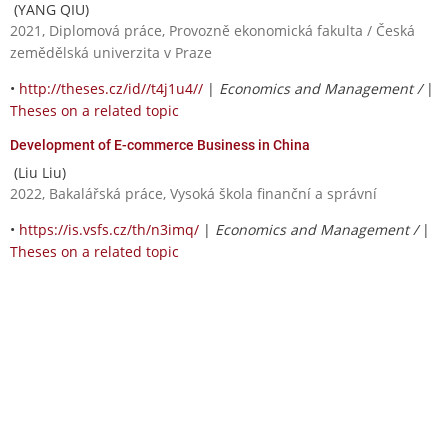
(YANG QIU)
2021, Diplomová práce, Provozně ekonomická fakulta / Česká
zemědělská univerzita v Praze
•
http://theses.cz/id//t4j1u4//
|
Economics and Management /
|
Theses on a related topic
Development of E-commerce Business in China
(Liu Liu)
2022, Bakalářská práce, Vysoká škola finanční a správní
•
https://is.vsfs.cz/th/n3imq/
|
Economics and Management /
|
Theses on a related topic