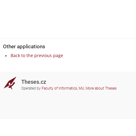
Other applications
Back to the previous page
Theses.cz
Operated by
Faculty of Informatics, MU
,
More about Theses
Do you need help?
Participating schools
theses@fi.muni.cz
Administrators of educational
institutions involved