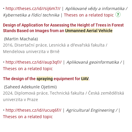
•
http://theses.cz/id//sij6m7//
|
Aplikované vědy a informatika /
Kybernetika a řídicí technika
|
Theses on a related topic
Design of Application for Assessing the Height of Trees in Forest
Stands Based on Images from an
Unmanned Aerial Vehicle
(Martin Machala)
2016, Disertační práce, Lesnická a dřevařská fakulta /
Mendelova univerzita v Brně
•
http://theses.cz/id//aup3qf//
|
Aplikovaná geoinformatika /
|
Theses on a related topic
The design of the
spraying
equipment for
UAV
.
(Saheed Adekunle Ojetimi)
2024, Diplomová práce, Technická fakulta / Česká zemědělská
univerzita v Praze
•
http://theses.cz/id//ucuq6f//
|
Agricultural Engineering /
|
Theses on a related topic