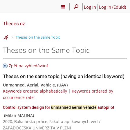
Log in
Log in (EduId)
Theses.cz
>
Theses on the Same Topic
Theses on the Same Topic
Zpět na vyhledávání
Theses on the same topic (having an identical keyword):
Unmanned, Aerial, Vehicle, (UAV)
Keywords ordered alphabetically
|
Keywords ordered by
occurrence rate
Control system design for
unmanned aerial vehicle
autopilot
(Milan MALINA)
2020, Bakalářská práce, Fakulta aplikovaných věd /
ZÁPADOČESKÁ UNIVERZITA V PLZNI