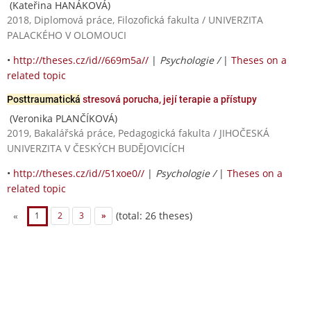
(Kateřina HANÁKOVÁ)
2018, Diplomová práce, Filozofická fakulta / UNIVERZITA
PALACKÉHO V OLOMOUCI
•
http://theses.cz/id//669m5a//
|
Psychologie /
|
Theses on a
related topic
Posttraumatická
stresová porucha, její terapie a přístupy
(Veronika PLANČÍKOVÁ)
2019, Bakalářská práce, Pedagogická fakulta / JIHOČESKÁ
UNIVERZITA V ČESKÝCH BUDĚJOVICÍCH
•
http://theses.cz/id//51xoe0//
|
Psychologie /
|
Theses on a
related topic
(total: 26 theses)
«
1
2
3
»