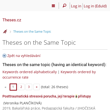
Log in
Log in (EduId)
Theses.cz
>
Theses on the Same Topic
Theses on the Same Topic
Zpět na vyhledávání
Theses on the same topic (having an identical keyword):
Keywords ordered alphabetically
|
Keywords ordered by
occurrence rate
(total: 26 theses)
«
1
2
3
»
Posttraumatická stresová porucha, její terapie
a
přístupy
(Veronika PLANČÍKOVÁ)
2019, Bakalářská práce, Pedagogická fakulta / JIHOČESKÁ