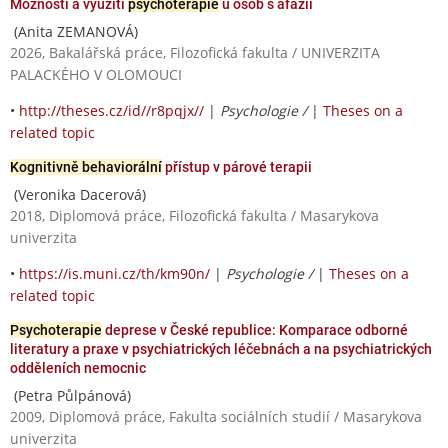
Možnosti a využití
psychoterapie
u osob s afázií
(Anita ZEMANOVÁ)
2026, Bakalářská práce, Filozofická fakulta / UNIVERZITA
PALACKÉHO V OLOMOUCI
•
http://theses.cz/id//r8pqjx//
|
Psychologie /
|
Theses on a
related topic
Kognitivně behaviorální
přístup v párové terapii
(Veronika Dacerová)
2018, Diplomová práce, Filozofická fakulta / Masarykova
univerzita
•
https://is.muni.cz/th/km90n/
|
Psychologie /
|
Theses on a
related topic
Psychoterapie
deprese v České republice: Komparace odborné
literatury a praxe v psychiatrických léčebnách a na psychiatrických
odděleních nemocnic
(Petra Půlpánová)
2009, Diplomová práce, Fakulta sociálních studií / Masarykova
univerzita