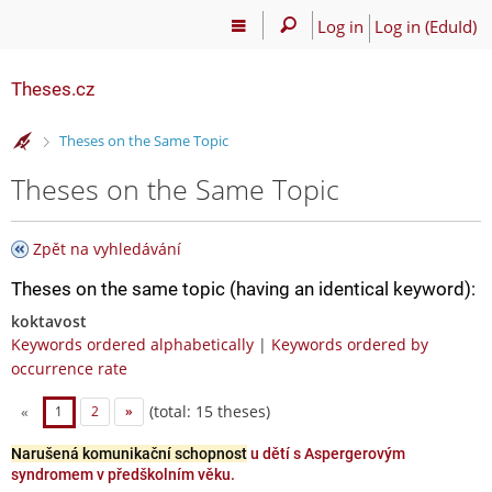
Log in
Log in (EduId)
Theses.cz
>
Theses on the Same Topic
Theses on the Same Topic
Zpět na vyhledávání
Theses on the same topic (having an identical keyword):
koktavost
Keywords ordered alphabetically
|
Keywords ordered by
occurrence rate
(total: 15 theses)
«
1
2
»
Narušená komunikační schopnost
u dětí s Aspergerovým
syndromem v předškolním věku.