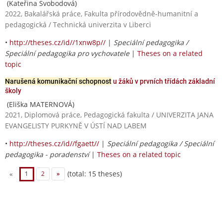
(Kateřina Svobodová)
2022, Bakalářská práce, Fakulta přírodovědně-humanitní a
pedagogická / Technická univerzita v Liberci
•
http://theses.cz/id//1xnw8p//
|
Speciální pedagogika /
Speciální pedagogika pro vychovatele
|
Theses on a related
topic
Narušená komunikační schopnost
u žáků v prvních třídách základní
školy
(Eliška MATERNOVÁ)
2021, Diplomová práce, Pedagogická fakulta / UNIVERZITA JANA
EVANGELISTY PURKYNĚ V ÚSTÍ NAD LABEM
•
http://theses.cz/id//fgaett//
|
Speciální pedagogika / Speciální
pedagogika - poradenství
|
Theses on a related topic
(total: 15 theses)
«
1
2
»