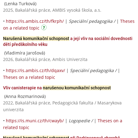
(Lenka Turková)
2025, Bakalářská práce, AMBIS vysoká škola, a.s.
•
https://is.ambis.cz/th/fkrph/
|
Speciální pedagogika /
|
Theses
on a related topic
Narušená komunikační schopnost
a její vliv na sociální dovednosti
dětí předškolního věku
(Vladimíra Jarošová)
2026, Bakalářská práce, Ambis Univerzita
•
https://is.ambis.cz/th/dqaxv/
|
Speciální pedagogika /
|
Theses on a related topic
Vliv canisterapie na
narušenou komunikační schopnost
(Anna Rozmarinová)
2022, Bakalářská práce, Pedagogická fakulta / Masarykova
univerzita
•
https://is.muni.cz/th/cwayb/
|
Logopedie /
|
Theses on a
related topic
Narušená komunikační schopnost
při Parkinsonově chorobě