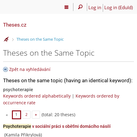
Log in
Log in (EduId)
Theses.cz
>
Theses on the Same Topic
Theses on the Same Topic
Zpět na vyhledávání
Theses on the same topic (having an identical keyword):
psychoterapie
Keywords ordered alphabetically
|
Keywords ordered by
occurrence rate
(total: 20 theses)
«
1
2
»
Psychoterapie
v sociální práci s oběťmi domácího násilí
(Kamila Přikrylová)