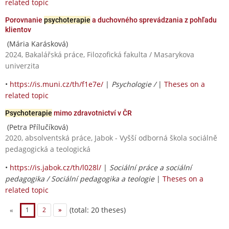
related topic
Porovnanie
psychoterapie
a duchovného sprevádzania z pohľadu
klientov
(Mária Karásková)
2024, Bakalářská práce, Filozofická fakulta / Masarykova
univerzita
•
https://is.muni.cz/th/f1e7e/
|
Psychologie /
|
Theses on a
related topic
Psychoterapie
mimo zdravotnictví v ČR
(Petra Přílučíková)
2020, absolventská práce, Jabok - Vyšší odborná škola sociálně
pedagogická a teologická
•
https://is.jabok.cz/th/l028l/
|
Sociální práce a sociální
pedagogika / Sociální pedagogika a teologie
|
Theses on a
related topic
(total: 20 theses)
«
1
2
»