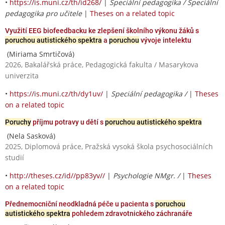
•
https://is.muni.cz/th/id268/
|
Speciální pedagogika / Speciální
pedagogika pro učitele
|
Theses on a related topic
Využití EEG biofeedbacku ke zlepšení školního výkonu žáků s
poruchou autistického spektra
a
poruchou
vývoje intelektu
(Miriama Smrtičová)
2026, Bakalářská práce, Pedagogická fakulta / Masarykova
univerzita
•
https://is.muni.cz/th/dy1uv/
|
Speciální pedagogika /
|
Theses
on a related topic
Poruchy
příjmu potravy u dětí s
poruchou autistického spektra
(Nela Sasková)
2025, Diplomová práce, Pražská vysoká škola psychosociálních
studií
•
http://theses.cz/id//pp83yv//
|
Psychologie NMgr. /
|
Theses
on a related topic
Přednemocniční neodkladná péče u pacienta s
poruchou
autistického spektra
pohledem zdravotnického záchranáře