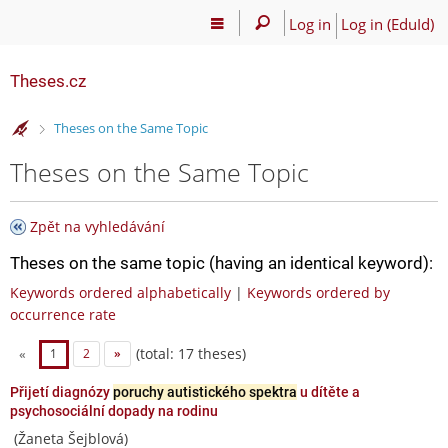
Log in
Log in (EduId)
Theses.cz
>
Theses on the Same Topic
Theses on the Same Topic
Zpět na vyhledávání
Theses on the same topic (having an identical keyword):
Keywords ordered alphabetically
|
Keywords ordered by
occurrence rate
(total: 17 theses)
«
1
2
»
Přijetí diagnózy
poruchy autistického spektra
u dítěte a
psychosociální dopady na rodinu
(Žaneta Šejblová)