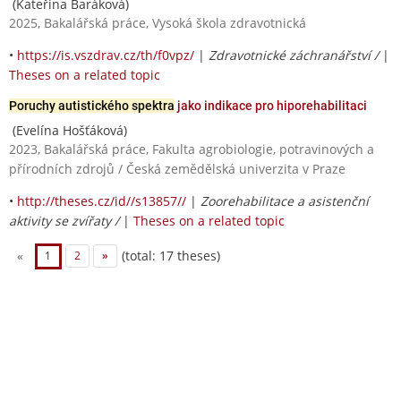
(Kateřina Baráková)
2025, Bakalářská práce, Vysoká škola zdravotnická
•
https://is.vszdrav.cz/th/f0vpz/
|
Zdravotnické záchranářství /
|
Theses on a related topic
Poruchy autistického spektra
jako indikace pro hiporehabilitaci
(Evelína Hošťáková)
2023, Bakalářská práce, Fakulta agrobiologie, potravinových a
přírodních zdrojů / Česká zemědělská univerzita v Praze
•
http://theses.cz/id//s13857//
|
Zoorehabilitace a asistenční
aktivity se zvířaty /
|
Theses on a related topic
(total: 17 theses)
«
1
2
»