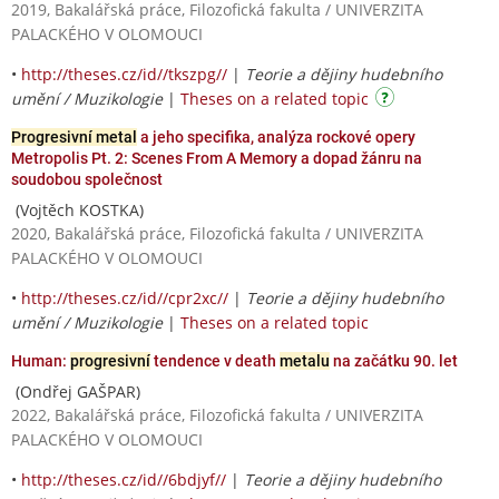
2019, Bakalářská práce, Filozofická fakulta / UNIVERZITA
PALACKÉHO V OLOMOUCI
•
http://theses.cz/id//tkszpg//
|
Teorie a dějiny hudebního
umění / Muzikologie
|
Theses on a related topic
Progresivní metal
a jeho specifika, analýza rockové opery
Metropolis Pt. 2: Scenes From A Memory a dopad žánru na
soudobou společnost
(Vojtěch KOSTKA)
2020, Bakalářská práce, Filozofická fakulta / UNIVERZITA
PALACKÉHO V OLOMOUCI
•
http://theses.cz/id//cpr2xc//
|
Teorie a dějiny hudebního
umění / Muzikologie
|
Theses on a related topic
Human:
progresivní
tendence v death
metalu
na začátku 90. let
(Ondřej GAŠPAR)
2022, Bakalářská práce, Filozofická fakulta / UNIVERZITA
PALACKÉHO V OLOMOUCI
•
http://theses.cz/id//6bdjyf//
|
Teorie a dějiny hudebního