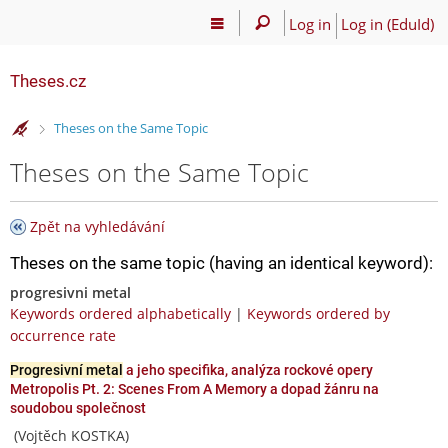
Log in
Log in (EduId)
Theses.cz
>
Theses on the Same Topic
Theses on the Same Topic
Zpět na vyhledávání
Theses on the same topic (having an identical keyword):
progresivni metal
Keywords ordered alphabetically
|
Keywords ordered by
occurrence rate
Progresivní metal
a jeho specifika, analýza rockové opery
Metropolis Pt. 2: Scenes From A Memory a dopad žánru na
soudobou společnost
(Vojtěch KOSTKA)