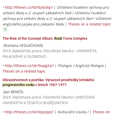
•
http://theses.cz/id//bj4zdq//
|
Učitelství hudební výchovy pro
střední školy a 2. stupeň základních škol / Učitelství hudební
výchovy pro střední školy a 2. stupeň základních škol / Učitelství
anglického jazyka pro základní školy
|
Theses on a related topic
The Rise of the Concept Album:
Rock
Turns Complex
(Romana SEDLÁČKOVÁ)
2015, Bakalářská práce, Filozofická fakulta / UNIVERZITA
PALACKÉHO V OLOMOUCI
•
http://theses.cz/id//9upg2a//
|
Filologie / Anglická filologie
|
Theses on a related topic
Obrazotvornost a poetika: Výrazové prostředky britského
progresivního rocku
v letech 1967-1977
(Jan BENEŠ)
2023, Diplomová práce, Filozofická fakulta / JIHOČESKÁ
UNIVERZITA V ČESKÝCH BUDĚJOVICÍCH
•
http://theses.cz/id//epycpp//
|
Kulturální studia /
|
Theses on