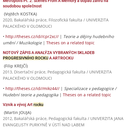
Metropolis Pt. 2: Scenes From A Memory a dopad žánru na
soudobou společnost
(Vojtěch KOSTKA)
2020, Bakalářská práce, Filozofická fakulta / UNIVERZITA
PALACKÉHO V OLOMOUCI
•
http://theses.cz/id//cpr2xc//
|
Teorie a dějiny hudebního
umění / Muzikologie
|
Theses on a related topic
NOTOVÝ ZÁPIS A ANALÝZA VYBRANÝCH SKLADEB
PROGRESIVNÍHO ROCKU
A ARTROCKU
(Filip KREJČÍ)
2013, Disertační práce, Pedagogická fakulta / UNIVERZITA
PALACKÉHO V OLOMOUCI
•
http://theses.cz/id//mikz44//
|
Specializace v pedagogice /
Hudební teorie a pedagogika
|
Theses on a related topic
Vznik a vývoj Art
rocku
(Martin JOUJA)
2012, Bakalářská práce, Pedagogická fakulta / UNIVERZITA JANA
EVANGELISTY PURKYNĚ V ÚSTÍ NAD LABEM