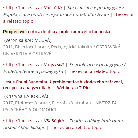
•
http://theses.cz/id//ix1n2f//
|
Specializace v pedagogice /
Popularizace hudby a organizace hudebního života
|
Theses on
a related topic
Progresivní
rocková hudba a profil žánrového fanouška
(Veronika RADIMCOVÁ)
2011, Disertační práce, Pedagogická fakulta / OSTRAVSKÁ
UNIVERZITA V OSTRAVĚ
•
http://theses.cz/id//hqvv5x//
|
Specializace v pedagogice /
Hudební teorie a pedagogika
|
Theses on a related topic
Jesus Christ Superstar: k problematice historického zařazení,
recepce a analýzy díla A. L. Webbera a T. Rice
(Kristýna BABOROVÁ)
2017, Diplomová práce, Filozofická fakulta / UNIVERZITA
PALACKÉHO V OLOMOUCI
•
http://theses.cz/id//5a50qk//
|
Teorie a dějiny hudebního
umění / Muzikologie
|
Theses on a related topic