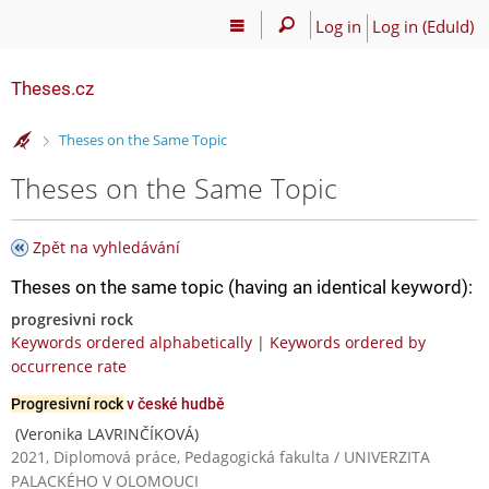
Log in
Log in (EduId)
Theses.cz
>
Theses on the Same Topic
Theses on the Same Topic
Zpět na vyhledávání
Theses on the same topic (having an identical keyword):
progresivni rock
Keywords ordered alphabetically
|
Keywords ordered by
occurrence rate
Progresivní rock
v české hudbě
(Veronika LAVRINČÍKOVÁ)
2021, Diplomová práce, Pedagogická fakulta / UNIVERZITA
PALACKÉHO V OLOMOUCI