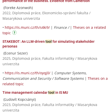
performance of the business. Evidence from Cameroon
(Foreke Azonwoh)
2022, Diplomová práce, Ekonomicko-správní fakulta /
Masarykova univerzita
•
https://is.muni.cz/th/s4ki9/
|
Finance /
|
Theses on a related
topic
STAKEBOT: An LLM-driven
tool
for simulating stakeholder
personas
(Ecenur Sezer)
2025, Diplomová práce, Fakulta informatiky / Masarykova
univerzita
•
https://is.muni.cz/th/oyqj0/
|
Computer Systems,
Communication and Security / Software Systems
|
Theses on a
related topic
Time management calendar
tool
in IS MU
(Ľudovít Kopcsányi)
2023, Diplomová práce, Fakulta informatiky / Masarykova
univerzita