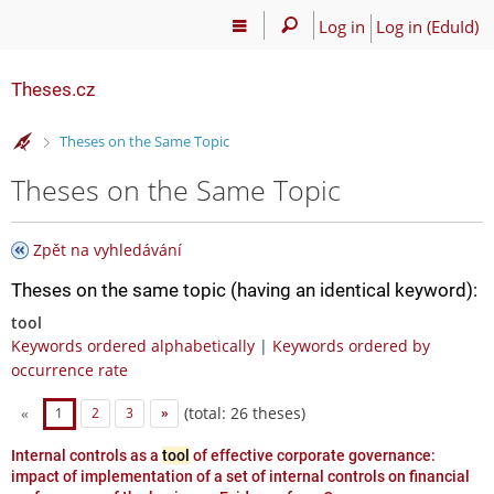
Log in
Log in (EduId)
Theses.cz
>
Theses on the Same Topic
Theses on the Same Topic
Zpět na vyhledávání
Theses on the same topic (having an identical keyword):
tool
Keywords ordered alphabetically
|
Keywords ordered by
occurrence rate
(total: 26 theses)
«
1
2
3
»
Internal controls as a
tool
of effective corporate governance:
impact of implementation of a set of internal controls on financial