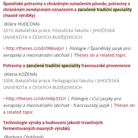
Španělské potraviny s chráněným označením původu, potraviny s
chráněným zeměpisným označením a
zaručené tradiční speciality
(masné výrobky)
(Klára HUDCOVÁ)
2015, Bakalářská práce, Filozofická fakulta / JIHOČESKÁ
UNIVERZITA V ČESKÝCH BUDĚJOVICÍCH
•
http://theses.cz/id//986vvp//
|
Filologie / Španělský jazyk pro
evropský a mezinárodní obchod
|
Theses on a related topic
Potraviny a
zaručené tradiční speciality
francouzské provenience
(Alena KOŽENÁ)
2008, Bakalářská práce, Pedagogická fakulta / JIHOČESKÁ
UNIVERZITA V ČESKÝCH BUDĚJOVICÍCH
•
http://theses.cz/id//mkp332//
|
Filologie / Cizí jazyky pro
evropský a mezinárodní obchod - francouzský jazyk
|
Theses on
a related topic
Technologie výroby a hodnocení jakosti trvanlivých
fermentovaných masných výrobků
(Barbora Chytilová)