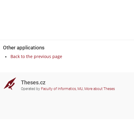
Other applications
Back to the previous page
Theses.cz
Operated by
Faculty of Informatics, MU
,
More about Theses
Do you need help?
Participating schools
theses@fi.muni.cz
Administrators of educational