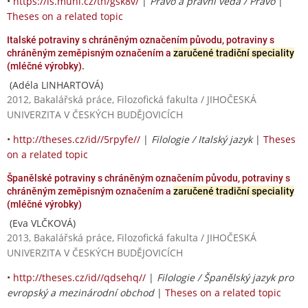
•
https://is.muni.cz/th/gsk8v/
|
Právo a právní věda / Právo
|
Theses on a related topic
Italské potraviny s chráněným označením původu, potraviny s
chráněným zeměpisným označením a
zaručené tradiční speciality
(mléčné výrobky).
(Adéla LINHARTOVÁ)
2012, Bakalářská práce, Filozofická fakulta / JIHOČESKÁ
UNIVERZITA V ČESKÝCH BUDĚJOVICÍCH
•
http://theses.cz/id//5rpyfe//
|
Filologie / Italský jazyk
|
Theses
on a related topic
Španělské potraviny s chráněným označením původu, potraviny s
chráněným zeměpisným označením a
zaručené tradiční speciality
(mléčné výrobky)
(Eva VLČKOVÁ)
2013, Bakalářská práce, Filozofická fakulta / JIHOČESKÁ
UNIVERZITA V ČESKÝCH BUDĚJOVICÍCH
•
http://theses.cz/id//qdsehq//
|
Filologie / Španělský jazyk pro
evropský a mezinárodní obchod
|
Theses on a related topic