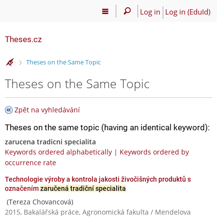
Log in
Log in (EduId)
Theses.cz
>
Theses on the Same Topic
Theses on the Same Topic
Zpět na vyhledávání
Theses on the same topic (having an identical keyword):
zarucena tradicni specialita
Keywords ordered alphabetically
|
Keywords ordered by
occurrence rate
Technologie výroby a kontrola jakosti živočišných produktů s
označením
zaručená tradiční specialita
(Tereza Chovancová)
2015, Bakalářská práce, Agronomická fakulta / Mendelova