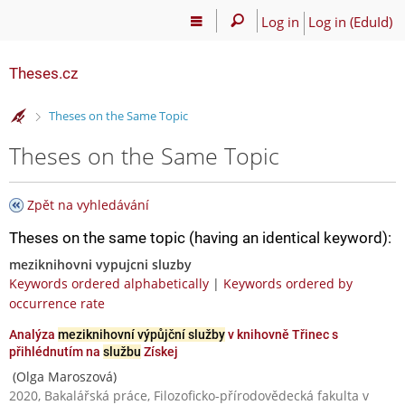
Log in
Log in (EduId)
Theses.cz
>
Theses on the Same Topic
Theses on the Same Topic
Zpět na vyhledávání
Theses on the same topic (having an identical keyword):
meziknihovni vypujcni sluzby
Keywords ordered alphabetically
|
Keywords ordered by
occurrence rate
Analýza
meziknihovní výpůjční služby
v knihovně Třinec s
přihlédnutím na
službu
Získej
(Olga Maroszová)
2020, Bakalářská práce, Filozoficko-přírodovědecká fakulta v