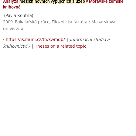
Analýza
meziknihovních výpůjčních služeb
v Moravské zemské
knihovně
(Pavla Koutná)
2009, Bakalářská práce, Filozofická fakulta / Masarykova
univerzita
•
https://is.muni.cz/th/kwmqb/
|
Informační studia a
knihovnictví /
|
Theses on a related topic