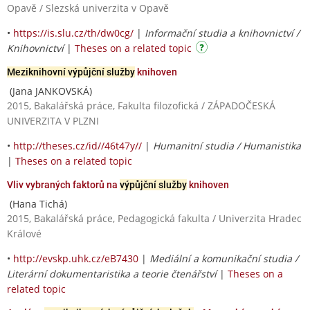
Opavě / Slezská univerzita v Opavě
•
https://is.slu.cz/th/dw0cg/
|
Informační studia a knihovnictví /
Knihovnictví
|
Theses on a related topic
Meziknihovní výpůjční služby
knihoven
(Jana JANKOVSKÁ)
2015, Bakalářská práce, Fakulta filozofická / ZÁPADOČESKÁ
UNIVERZITA V PLZNI
•
http://theses.cz/id//46t47y//
|
Humanitní studia / Humanistika
|
Theses on a related topic
Vliv vybraných faktorů na
výpůjční služby
knihoven
(Hana Tichá)
2015, Bakalářská práce, Pedagogická fakulta / Univerzita Hradec
Králové
•
http://evskp.uhk.cz/eB7430
|
Mediální a komunikační studia /
Literární dokumentaristika a teorie čtenářství
|
Theses on a
related topic