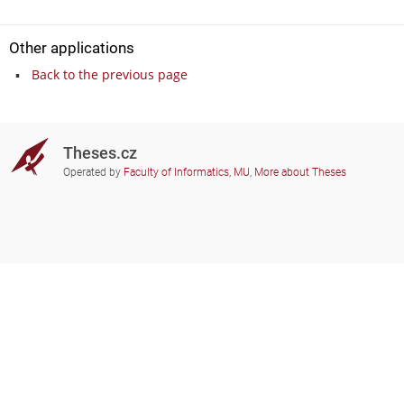
Other applications
Back to the previous page
Theses.cz
Operated by
Faculty of Informatics, MU
,
More about Theses
Do you need help?
Participating schools
theses@fi.muni.cz
Administrators of educational
institutions involved
Help
Privacy
Frequently asked questions
Accessibility