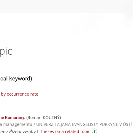
pic
ical keyword):
by occurrence rate
(Roman KOUTNÝ)
rně Komořany.
ogií a managementu / UNIVERZITA JANA EVANGELISTY PURKYNĚ V ÚST
gie / Řízení výroby
|
Theses on a related topic