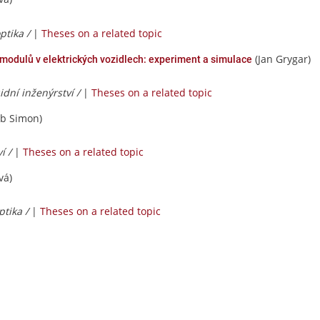
ptika /
|
Theses on a related topic
(Jan Grygar)
 modulů v elektrických vozidlech: experiment a simulace
idní inženýrství /
|
Theses on a related topic
ub Simon)
í /
|
Theses on a related topic
vá)
ptika /
|
Theses on a related topic