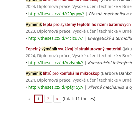
2024, Diplomová práce, Vysoké učení technické v Brně
•
http://theses.cz/id//20gqxy//
|
Přesná mechanika a o
Výměník
tepla pro systémy teplotního řízení bateriových
2023, Diplomová práce, Vysoké učení technické v Brně
•
http://theses.cz/id//4clzu7//
|
Energetické a termoflu
(Jak
Tepelný
výměník
využívající strukturovaný materiál
2024, Diplomová práce, Vysoké učení technické v Brně
•
http://theses.cz/id//rzlvmk//
|
Konstrukční inženýrstv
(Barbora Daňko
Výměník
filtrů pro konfokální mikroskop
2024, Diplomová práce, Vysoké učení technické v Brně
•
http://theses.cz/id//pfg15y//
|
Přesná mechanika a o
(total: 11 theses)
«
1
2
»