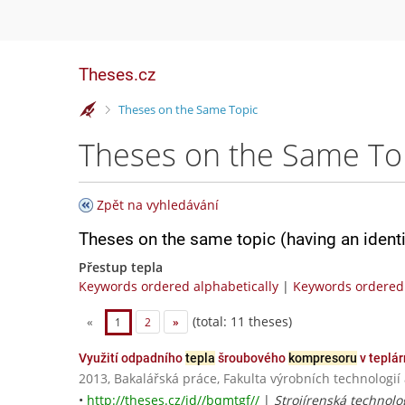
Theses.cz
>
Theses on the Same Topic
Theses on the Same To
Zpět na vyhledávání
Theses on the same topic (having an ident
Přestup tepla
Keywords ordered alphabetically
|
Keywords ordered 
(total: 11 theses)
«
1
2
»
Využití odpadního
tepla
šroubového
kompresoru
v teplá
2013, Bakalářská práce, Fakulta výrobních technol
•
http://theses.cz/id//bqmtgf//
|
Strojírenská technolo