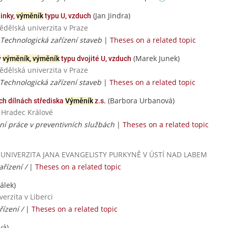
(Jan Jindra)
inky,
výměník
typu U, vzduch
ědělská univerzita v Praze
 Technologická zařízení staveb
|
Theses on a related topic
(Marek Junek)
ý
výměník, výměník
typu dvojité U, vzduch
ědělská univerzita v Praze
 Technologická zařízení staveb
|
Theses on a related topic
(Barbora Urbanová)
h dílnách střediska
Výměník
z.s.
a Hradec Králové
lní práce v preventivních službách
|
Theses on a related topic
tví / UNIVERZITA JANA EVANGELISTY PURKYNĚ V ÚSTÍ NAD LABEM
ařízení /
|
Theses on a related topic
álek)
erzita v Liberci
řízení /
|
Theses on a related topic
vá)