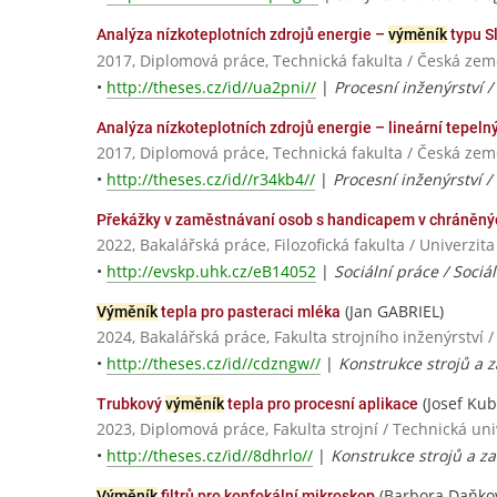
Analýza nízkoteplotních zdrojů energie –
výměník
typu Sl
2017, Diplomová práce, Technická fakulta / Česká zem
•
http://theses.cz/id//ua2pni//
|
Procesní inženýrství /
Analýza nízkoteplotních zdrojů energie – lineární tepeln
2017, Diplomová práce, Technická fakulta / Česká zem
•
http://theses.cz/id//r34kb4//
|
Procesní inženýrství /
Překážky v zaměstnávaní osob s handicapem v chráněnýc
2022, Bakalářská práce, Filozofická fakulta / Univerzit
•
http://evskp.uhk.cz/eB14052
|
Sociální práce / Sociá
(Jan GABRIEL)
Výměník
tepla pro pasteraci mléka
2024, Bakalářská práce, Fakulta strojního inženýrs
•
http://theses.cz/id//cdzngw//
|
Konstrukce strojů a z
(Josef Kub
Trubkový
výměník
tepla pro procesní aplikace
2023, Diplomová práce, Fakulta strojní / Technická univ
•
http://theses.cz/id//8dhrlo//
|
Konstrukce strojů a za
(Barbora Daňko
Výměník
filtrů pro konfokální mikroskop