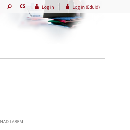
CS
Log in
Log in (EduId)
Í NAD LABEM