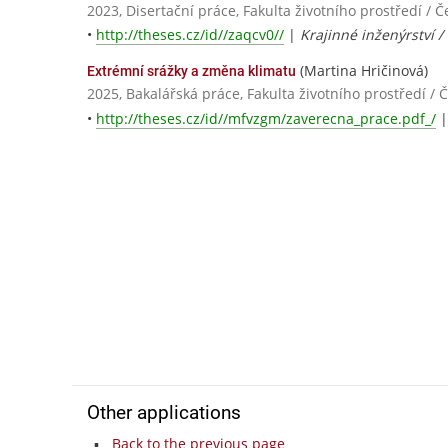
2023, Disertační práce, Fakulta životního prostředí / 
•
http://theses.cz/id//zaqcv0//
|
Krajinné inženýrství 
(Martina Hričinová)
Extrémní srážky a změna klimatu
2025, Bakalářská práce, Fakulta životního prostředí /
•
http://theses.cz/id//mfvzgm/zaverecna_prace.pdf_/
Other applications
Back to the previous page