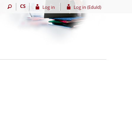
CS
Log in
Log in (EduId)