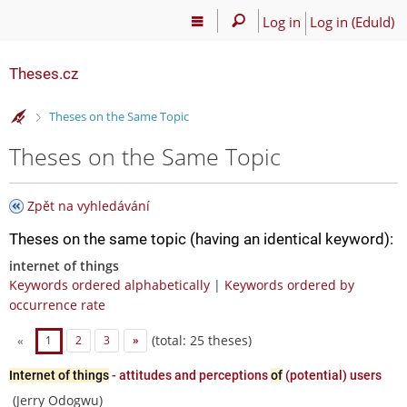
Log in
Log in (EduId)
Theses.cz
>
Theses on the Same Topic
Theses on the Same Topic
Zpět na vyhledávání
Theses on the same topic (having an identical keyword):
internet of things
Keywords ordered alphabetically
|
Keywords ordered by
occurrence rate
(total: 25 theses)
«
1
2
3
»
Internet of things
- attitudes and perceptions
of
(potential) users
(Jerry Odogwu)