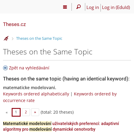
Log in
Log in (EduId)
Theses.cz
>
Theses on the Same Topic
Theses on the Same Topic
Zpět na vyhledávání
Theses on the same topic (having an identical keyword):
matematicke modelovani.
Keywords ordered alphabetically
|
Keywords ordered by
occurrence rate
(total: 20 theses)
«
1
2
»
Matematické modelování
uživatelských preferencí: adaptivní
algoritmy pro
modelování
dynamické cenotvorby