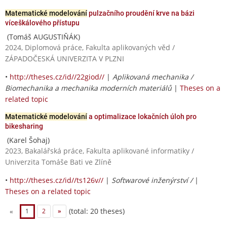
Matematické modelování
pulzačního proudění krve na bázi
víceškálového přístupu
(Tomáš AUGUSTIŇÁK)
2024, Diplomová práce, Fakulta aplikovaných věd /
ZÁPADOČESKÁ UNIVERZITA V PLZNI
•
http://theses.cz/id//22giod//
|
Aplikovaná mechanika /
Biomechanika a mechanika moderních materiálů
|
Theses on a
related topic
Matematické modelování
a optimalizace lokačních úloh pro
bikesharing
(Karel Šohaj)
2023, Bakalářská práce, Fakulta aplikované informatiky /
Univerzita Tomáše Bati ve Zlíně
•
http://theses.cz/id//ts126v//
|
Softwarové inženýrství /
|
Theses on a related topic
(total: 20 theses)
«
1
2
»