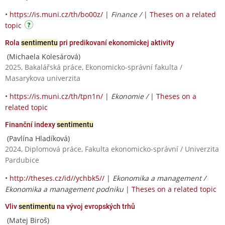
•
https://is.muni.cz/th/bo00z/
|
Finance /
|
Theses on a related
topic
Rola
sentimentu
pri predikovaní ekonomickej aktivity
(Michaela Kolesárová)
2025, Bakalářská práce, Ekonomicko-správní fakulta /
Masarykova univerzita
•
https://is.muni.cz/th/tpn1n/
|
Ekonomie /
|
Theses on a
related topic
Finanční indexy
sentimentu
(Pavlína Hladíková)
2024, Diplomová práce, Fakulta ekonomicko-správní / Univerzita
Pardubice
•
http://theses.cz/id//ychbk5//
|
Ekonomika a management /
Ekonomika a management podniku
|
Theses on a related topic
Vliv
sentimentu
na vývoj evropských trhů
(Matej Biroš)