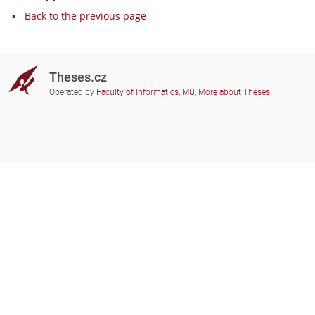
Back to the previous page
Theses.cz
Operated by
Faculty of Informatics, MU
,
More about Theses
Do you need help?
Participating schools
theses@fi.muni.cz
Administrators of educational
institutions involved
Help
Privacy
Frequently asked questions
Accessibility
Zobrazit klasickou verzi