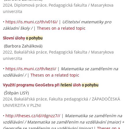
2024, Diplomová práce, Pedagogická fakulta / Masarykova
univerzita
•
https://is.muni.cz/th/v016i/
|
Učitelství matematiky pro
základní školy /
|
Theses on a related topic
Slovní úlohy
o pohybu
(Barbora Zahálková)
2022, Bakalářská práce, Pedagogická fakulta / Masarykova
univerzita
•
https://is.muni.cz/th/kezii/
|
Matematika se zaměřením na
vzdělávání /
|
Theses on a related topic
Využití programu GeoGebra při
řešení
úloh
o pohybu
(Štěpán LISÝ)
2024, Bakalářská práce, Fakulta pedagogická / ZÁPADOČESKÁ
UNIVERZITA V PLZNI
•
http://theses.cz/id//dgnzz7//
|
Matematika se zaměřením na
vzdělávání / Matematika se zaměřením na vzdělávání (maior) +
Geografie se zaměřením na vzdělávání (minor)
|
Theses on a