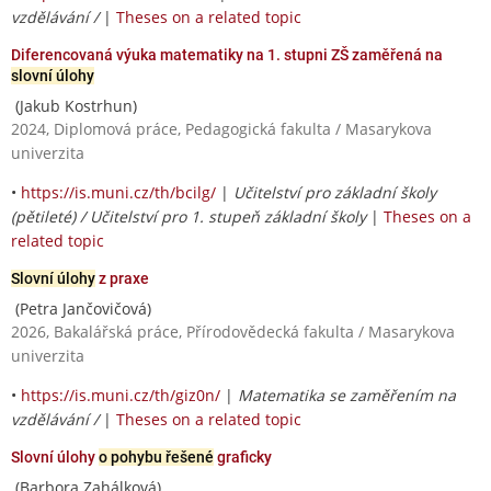
vzdělávání /
|
Theses on a related topic
Diferencovaná výuka matematiky na 1. stupni ZŠ zaměřená na
slovní úlohy
(Jakub Kostrhun)
2024, Diplomová práce, Pedagogická fakulta / Masarykova
univerzita
•
https://is.muni.cz/th/bcilg/
|
Učitelství pro základní školy
(pětileté) / Učitelství pro 1. stupeň základní školy
|
Theses on a
related topic
Slovní úlohy
z praxe
(Petra Jančovičová)
2026, Bakalářská práce, Přírodovědecká fakulta / Masarykova
univerzita
•
https://is.muni.cz/th/giz0n/
|
Matematika se zaměřením na
vzdělávání /
|
Theses on a related topic
Slovní úlohy
o pohybu řešené
graficky
(Barbora Zahálková)