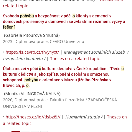
related topic
Svoboda
pohybu
a bezpečnost v péči
o
klienty s demencí v
domovech pro seniory a domovech se zvláštním režimem: výzvy a
řešení
(Gabriela Pitourová Smutná)
2023, Diplomová práce, CEVRO Univerzita
•
https://is.cevro.cz/th/y4yxt/
|
Management sociálních služeb v
evropském kontextu /
|
Theses on a related topic
Úloha muzeí v péči
o
kulturní dědictví v České republice - "Péče
o
kulturní dědictví a jeho zpřístupnění osobám s omezenou
schopností
pohybu
a orientace v Muzeu jižního Plzeňska v
Blovicích, p.
o
.
(Monika VILINGROVÁ KALNÁ)
2026, Diplomová práce, Fakulta filozofická / ZÁPADOČESKÁ
UNIVERZITA V PLZNI
•
http://theses.cz/id//dsbz8j//
|
Humanitní studia /
|
Theses on
a related topic