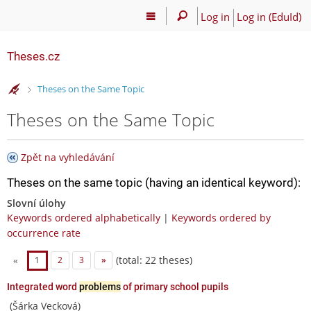
Log in
Log in (EduId)
Theses.cz
>
Theses on the Same Topic
Theses on the Same Topic
Zpět na vyhledávání
Theses on the same topic (having an identical keyword):
Slovní úlohy
Keywords ordered alphabetically
|
Keywords ordered by
occurrence rate
(total: 22 theses)
«
1
2
3
»
Integrated word
problems
of primary school pupils
(Šárka Vecková)