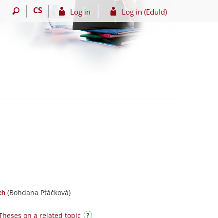
CS
Log in
Log in (EduId)
(Bohdana Ptáčková)
ch
Theses on a related topic