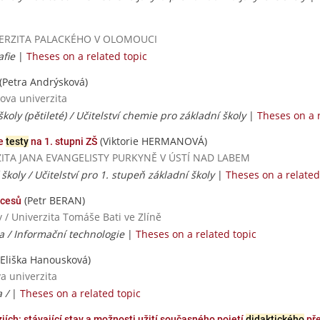
UNIVERZITA PALACKÉHO V OLOMOUCI
afie
|
Theses on a related topic
(Petra Andrýsková)
ova univerzita
školy (pětileté) / Učitelství chemie pro základní školy
|
Theses on a r
(Viktorie HERMANOVÁ)
de
testy
na 1. stupni ZŠ
ERZITA JANA EVANGELISTY PURKYNĚ V ÚSTÍ NAD LABEM
 školy / Učitelství pro 1. stupeň základní školy
|
Theses on a related
(Petr BERAN)
ocesů
 / Univerzita Tomáše Bati ve Zlíně
a / Informační technologie
|
Theses on a related topic
Eliška Hanousková)
va univerzita
a /
|
Theses on a related topic
ích: stávající stav a možnosti užití současného pojetí
didaktického
př