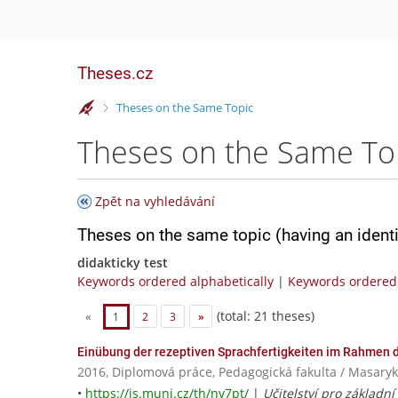
Theses.cz
>
Theses on the Same Topic
Theses on the Same To
Zpět na vyhledávání
Theses on the same topic (having an ident
didakticky test
Keywords ordered alphabetically
|
Keywords ordered 
(total: 21 theses)
«
1
2
3
»
Einübung der rezeptiven Sprachfertigkeiten im Rahmen 
2016, Diplomová práce, Pedagogická fakulta / Masaryk
•
https://is.muni.cz/th/nv7pt/
|
Učitelství pro základní