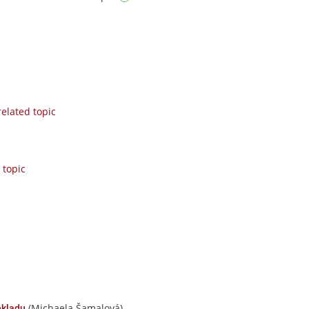
elated topic
 topic
(Michaela Šamalová)
ekladu