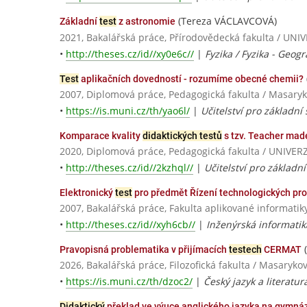
(Tereza VÁCLAVCOVÁ)
Základní
test
z astronomie
2021, Bakalářská práce, Přírodovědecká fakulta / 
•
http://theses.cz/id//xy0e6c//
|
Fyzika / Fyzika - Geogr
Test
aplikačních dovedností - rozumíme obecné chemii?
2007, Diplomová práce, Pedagogická fakulta / Masaryk
•
https://is.muni.cz/th/yao6l/
|
Učitelství pro základní 
Komparace kvality
didaktických testů
s tzv. Teacher ma
2020, Diplomová práce, Pedagogická fakulta / UNIV
•
http://theses.cz/id//2kzhql//
|
Učitelství pro základní
Elektronický
test
pro předmět Řízení technologických pr
2007, Bakalářská práce, Fakulta aplikované informatiky
•
http://theses.cz/id//xyh6cb//
|
Inženýrská informatik
(
Pravopisná problematika v přijímacích
testech
CERMAT
2026, Bakalářská práce, Filozofická fakulta / Masaryko
•
https://is.muni.cz/th/dzoc2/
|
Český jazyk a literatur
Didaktický
překlad ve výuce anglického jazyka na gymnázi