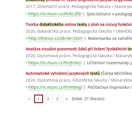
2017, Disertační práce, Pedagogická fakulta / Masaryk
•
https://is.muni.cz/th/kc2f0/
|
Specializace v pedagogic
Tvorba
didaktického
online
testu
z úloh na rozvoj funkčn
2026, Bakalářská práce, Pedagogická fakulta / UNI
•
http://theses.cz/id//4rr2x5//
|
Matematika se zaměřen
Analýza vizuální pozornosti žáků při řešení fyzikálních
te
2026, Diplomová práce, Pedagogická fakulta / Masaryk
•
https://is.muni.cz/th/jh5ez/
|
Učitelství matematiky p
(Šárka Michlíko
Automatické vytváření jazykových
testů
2024, Diplomová práce, Filozofická fakulta / Masarykov
•
https://is.muni.cz/th/m0njj/
|
Počítačová lingvistika 
(total: 21 theses)
«
1
2
3
»