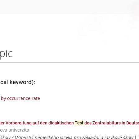
pic
ical keyword):
by occurrence rate
der Vorbereitung auf den didaktischen
Test
des Zentralabiturs in Deuts
ova univerzita
 školy / Učitelství německého jazyka pro základní a jazykové školy
|