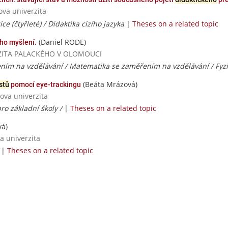
ova univerzita
e (čtyřleté) / Didaktika cizího jazyka
|
Theses on a related topic
(Daniel RODE)
ího myšlení.
VERZITA PALACKÉHO V OLOMOUCI
ím na vzdělávání / Matematika se zaměřením na vzdělávání / Fyzi
(Beáta Mrázová)
stů
pomocí eye-trackingu
ova univerzita
ro základní školy /
|
Theses on a related topic
vá)
a univerzita
/
|
Theses on a related topic