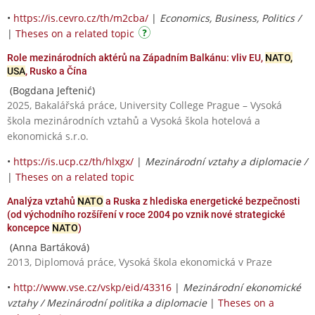
•
https://is.cevro.cz/th/m2cba/
|
Economics, Business, Politics /
|
Theses on a related topic
Role mezinárodních aktérů na Západním Balkánu: vliv EU,
NATO,
USA
, Rusko a Čína
(Bogdana Jeftenić)
2025, Bakalářská práce, University College Prague – Vysoká
škola mezinárodních vztahů a Vysoká škola hotelová a
ekonomická s.r.o.
•
https://is.ucp.cz/th/hlxgx/
|
Mezinárodní vztahy a diplomacie /
|
Theses on a related topic
Analýza vztahů
NATO
a Ruska z hlediska energetické bezpečnosti
(od východního rozšíření v roce 2004 po vznik nové strategické
koncepce
NATO
)
(Anna Bartáková)
2013, Diplomová práce, Vysoká škola ekonomická v Praze
•
http://www.vse.cz/vskp/eid/43316
|
Mezinárodní ekonomické
vztahy / Mezinárodní politika a diplomacie
|
Theses on a