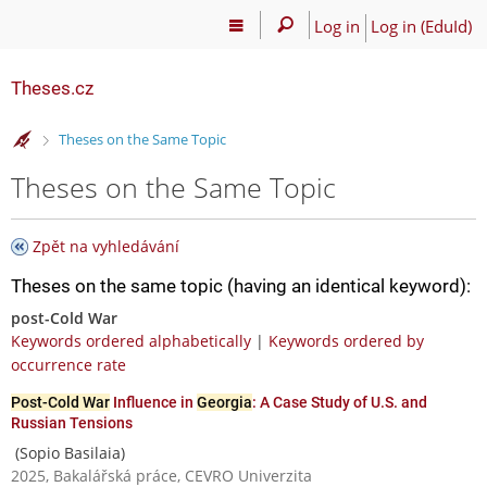
Log in
Log in (EduId)
Theses.cz
>
Theses on the Same Topic
Theses on the Same Topic
Zpět na vyhledávání
Theses on the same topic (having an identical keyword):
post-Cold War
Keywords ordered alphabetically
|
Keywords ordered by
occurrence rate
Post-Cold War
Influence in
Georgia
: A Case Study of U.S. and
Russian Tensions
(Sopio Basilaia)
2025, Bakalářská práce, CEVRO Univerzita