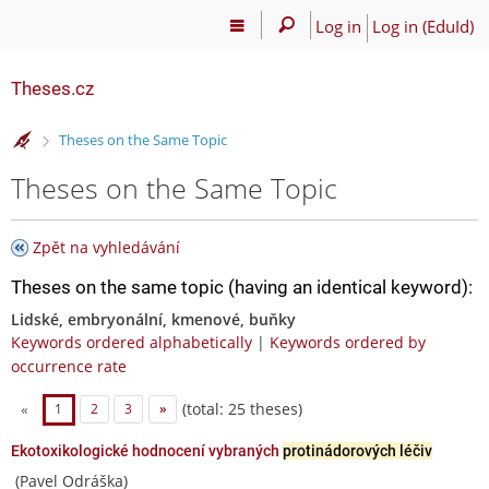
Log in
Log in (EduId)
Theses.cz
>
Theses on the Same Topic
Theses on the Same Topic
Zpět na vyhledávání
Theses on the same topic (having an identical keyword):
Lidské, embryonální, kmenové, buňky
Keywords ordered alphabetically
|
Keywords ordered by
occurrence rate
(total: 25 theses)
«
1
2
3
»
Ekotoxikologické hodnocení vybraných
protinádorových léčiv
(Pavel Odráška)