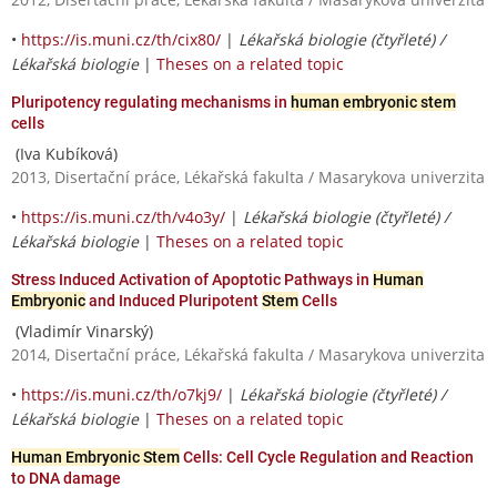
•
https://is.muni.cz/th/cix80/
|
Lékařská biologie (čtyřleté) /
Lékařská biologie
|
Theses on a related topic
Pluripotency regulating mechanisms in
human embryonic stem
cells
(Iva Kubíková)
2013, Disertační práce, Lékařská fakulta / Masarykova univerzita
•
https://is.muni.cz/th/v4o3y/
|
Lékařská biologie (čtyřleté) /
Lékařská biologie
|
Theses on a related topic
Stress Induced Activation of Apoptotic Pathways in
Human
Embryonic
and Induced Pluripotent
Stem
Cells
(Vladimír Vinarský)
2014, Disertační práce, Lékařská fakulta / Masarykova univerzita
•
https://is.muni.cz/th/o7kj9/
|
Lékařská biologie (čtyřleté) /
Lékařská biologie
|
Theses on a related topic
Human Embryonic Stem
Cells: Cell Cycle Regulation and Reaction
to DNA damage