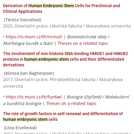
Derivation of
Human Embryonic Stem
Cells for Preclinical and
Clinical Applications
(Tereza Souralová)
2025, Disertační práce, Lékařská fakulta / Masarykova univerzita
•
https://is.muni.cz/th/ncmuf/
|
Biomedicínské vědy /
Morfologie buněk a tkání
|
Theses on a related topic
The involvement of non-histone DNA-binding HMGB1 and HMGB2
proteins in
human embryonic stem
cells and their differentiated
derivatives
(Alireza Jian Bagherpoor)
2017, Disertační práce, Přírodovědecká fakulta / Masarykova
univerzita
•
https://is.muni.cz/th/fun6w/
|
Biologie (čtyřleté) / Molekulární
a buněčná biologie
|
Theses on a related topic
The role of growth factors in self-renewal and differentiation of
human embryonic stem
cells
(Lívia Eiselleová)
2012, Disertační práce, Lékařská fakulta / Masarykova univerzita