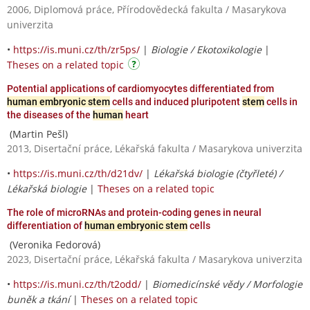
2006, Diplomová práce, Přírodovědecká fakulta / Masarykova
univerzita
•
https://is.muni.cz/th/zr5ps/
|
Biologie / Ekotoxikologie
|
Theses on a related topic
Potential applications of cardiomyocytes differentiated from
human embryonic stem
cells and induced pluripotent
stem
cells in
the diseases of the
human
heart
(Martin Pešl)
2013, Disertační práce, Lékařská fakulta / Masarykova univerzita
•
https://is.muni.cz/th/d21dv/
|
Lékařská biologie (čtyřleté) /
Lékařská biologie
|
Theses on a related topic
The role of microRNAs and protein-coding genes in neural
differentiation of
human embryonic stem
cells
(Veronika Fedorová)
2023, Disertační práce, Lékařská fakulta / Masarykova univerzita
•
https://is.muni.cz/th/t2odd/
|
Biomedicínské vědy / Morfologie
buněk a tkání
|
Theses on a related topic