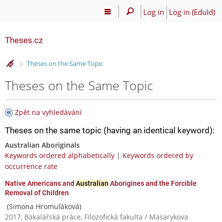
Log in
Log in (EduId)
Theses.cz
>
Theses on the Same Topic
Theses on the Same Topic
Zpět na vyhledávání
Theses on the same topic (having an identical keyword):
Australian Aboriginals
Keywords ordered alphabetically
|
Keywords ordered by
occurrence rate
Native Americans and
Australian
Aborigines and the Forcible
Removal of Children
(Simona Hromuľáková)
2017, Bakalářská práce, Filozofická fakulta / Masarykova