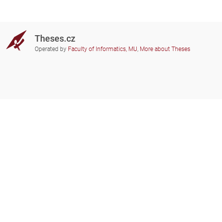
Theses.cz
Operated by
Faculty of Informatics, MU
,
More about Theses
Do you need help?
Participating schools
theses@fi.muni.cz
Administrators of educational
institutions involved
Help
Privacy
Frequently asked questions
Accessibility
Zobrazit klasickou verzi