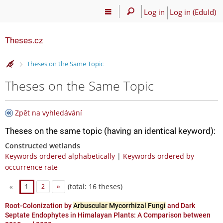
Log in
Log in (EduId)
Theses.cz
>
Theses on the Same Topic
Theses on the Same Topic
Zpět na vyhledávání
Theses on the same topic (having an identical keyword):
Constructed wetlands
Keywords ordered alphabetically
|
Keywords ordered by
occurrence rate
(total: 16 theses)
«
1
2
»
Root-Colonization by
Arbuscular Mycorrhizal Fungi
and Dark
Septate Endophytes in Himalayan Plants: A Comparison between