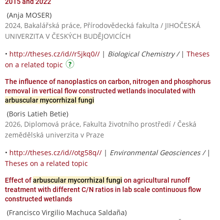
2015 and 2022
(Anja MOSER)
2024, Bakalářská práce, Přírodovědecká fakulta / JIHOČESKÁ
UNIVERZITA V ČESKÝCH BUDĚJOVICÍCH
•
http://theses.cz/id//r5jkq0//
|
Biological Chemistry /
|
Theses
on a related topic
The influence of nanoplastics on carbon, nitrogen and phosphorus
removal in vertical flow constructed wetlands inoculated with
arbuscular mycorrhizal fungi
(Boris Latieh Betie)
2026, Diplomová práce, Fakulta životního prostředí / Česká
zemědělská univerzita v Praze
•
http://theses.cz/id//otg58q//
|
Environmental Geosciences /
|
Theses on a related topic
Effect of
arbuscular mycorrhizal fungi
on agricultural runoff
treatment with different C/N ratios in lab scale continuous flow
constructed wetlands
(Francisco Virgilio Machuca Saldaña)