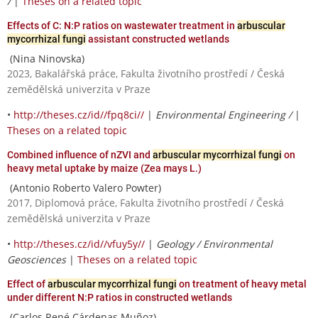
/
|
Theses on a related topic
Effects of C: N:P ratios on wastewater treatment in
arbuscular
mycorrhizal fungi
assistant constructed wetlands
(Nina Ninovska)
2023, Bakalářská práce, Fakulta životního prostředí / Česká
zemědělská univerzita v Praze
•
http://theses.cz/id//fpq8ci//
|
Environmental Engineering /
|
Theses on a related topic
Combined influence of nZVI and
arbuscular mycorrhizal fungi
on
heavy metal uptake by maize (Zea mays L.)
(Antonio Roberto Valero Powter)
2017, Diplomová práce, Fakulta životního prostředí / Česká
zemědělská univerzita v Praze
•
http://theses.cz/id//vfuy5y//
|
Geology / Environmental
Geosciences
|
Theses on a related topic
Effect of
arbuscular mycorrhizal fungi
on treatment of heavy metal
under different N:P ratios in constructed wetlands
(Carlos René Cárdenas Muñoz)