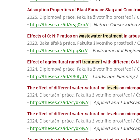
Adsorption Properties of Blast Furnace Slag and Constru
2025, Diplomová práce, Fakulta životního prostředí / 
•
http://theses.cz/id//rvg0kn//
|
Nature Conservation 
Effects of C: N:P ratios on
wastewater treatment
in arbus
2023, Bakalářská práce, Fakulta životního prostředí /
•
http://theses.cz/id//fpq8ci//
|
Environmental Engine
Effect of agricultural runoff
treatment
with different C/N 
2024, Diplomová práce, Fakulta životního prostředí / 
•
http://theses.cz/id//t30tyd//
|
Landscape Planning /
The effect of different water-saturation
levels
on micropo
2024, Disertační práce, Fakulta životního prostředí / 
•
http://theses.cz/id//cybx4y//
|
Applied and Landscap
The effect of different water-saturation levels on micro
2024, Disertační práce, Fakulta životního prostředí / 
•
http://theses.cz/id//cybx4y//
|
Applied and Landscap
An online price index – an early warning indicator for inf