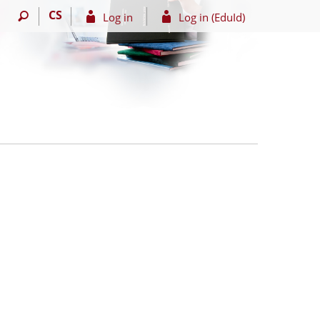
CS
Log in
Log in (EduId)