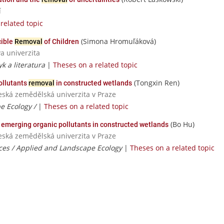
í
related topic
(Simona Hromuľáková)
cible
Removal
of Children
va univerzita
yk a literatura
|
Theses on a related topic
(Tongxin Ren)
ollutants
removal
in constructed wetlands
Česká zemědělská univerzita v Praze
e Ecology /
|
Theses on a related topic
(Bo Hu)
 emerging organic pollutants in constructed wetlands
Česká zemědělská univerzita v Praze
ces / Applied and Landscape Ecology
|
Theses on a related topic