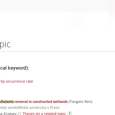
pic
ical keyword):
by occurrence rate
(Tongxin Ren)
ollutants
removal in constructed wetlands
Česká zemědělská univerzita v Praze
e Ecology /
|
Theses on a related topic