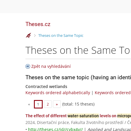
Theses.cz
>
Theses on the Same Topic
Theses on the Same To
Zpět na vyhledávání
Theses on the same topic (having an ident
Contracted wetlands
Keywords ordered alphabetically
|
Keywords ordered 
(total: 15 theses)
«
1
2
»
The effect of different
water-saturation
levels on
microp
2024, Disertační práce, Fakulta životního prostředí / 
•
http://theses.cz/id//cybx4y//
|
Applied and Landscap