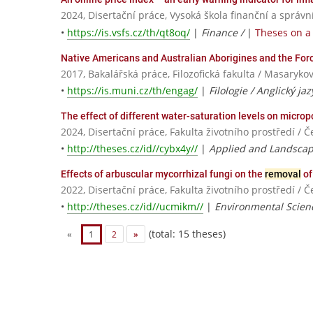
2024, Disertační práce, Vysoká škola finanční a správn
•
https://is.vsfs.cz/th/qt8oq/
|
Finance /
|
Theses on a 
Native Americans and Australian Aborigines and the For
2017, Bakalářská práce, Filozofická fakulta / Masaryko
•
https://is.muni.cz/th/engag/
|
Filologie / Anglický jaz
The effect of different water-saturation levels on microp
2024, Disertační práce, Fakulta životního prostředí / 
•
http://theses.cz/id//cybx4y//
|
Applied and Landscap
Effects of arbuscular mycorrhizal fungi on the
removal
of
2022, Disertační práce, Fakulta životního prostředí / 
•
http://theses.cz/id//ucmikm//
|
Environmental Scien
(total: 15 theses)
«
1
2
»