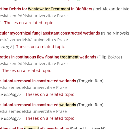
(Joel Alexander Mo
ction Debris for
Wastewater Treatment
in Biofilters
Česká zemědělská univerzita v Praze
/
|
Theses on a related topic
(Nina Ninovsk
cular mycorrhizal fungi assistant constructed wetlands
 Česká zemědělská univerzita v Praze
ering /
|
Theses on a related topic
(Filip Bokros)
ratios in continuous flow floating
treatment
wetlands
Česká zemědělská univerzita v Praze
|
Theses on a related topic
(Tongxin Ren)
llutants removal in constructed wetlands
Česká zemědělská univerzita v Praze
e Ecology /
|
Theses on a related topic
(Tongxin Ren)
pollutants removal in constructed
wetlands
Česká zemědělská univerzita v Praze
e Ecology /
|
Theses on a related topic
(Robert Laskowski)
lation and the
removal
of uncertainties