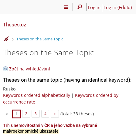
Log in
Log in (EduId)
Theses.cz
>
Theses on the Same Topic
Theses on the Same Topic
Zpět na vyhledávání
Theses on the same topic (having an identical keyword):
Rusko
Keywords ordered alphabetically
|
Keywords ordered by
occurrence rate
(total: 33 theses)
«
1
2
3
4
»
Trh s nemovitostmi v ČR a jeho vazba na vybrané
makroekonomické ukazatele