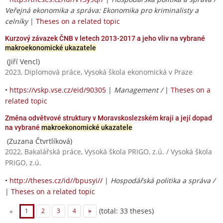
Veřejná ekonomika a správa: Ekonomika pro kriminalisty a
celníky
|
Theses on a related topic
Kurzový závazek ČNB v letech 2013-2017 a jeho vliv na vybrané
makroekonomické ukazatele
(Jiří Vencl)
2023, Diplomová práce, Vysoká škola ekonomická v Praze
•
https://vskp.vse.cz/eid/90305
|
Management /
|
Theses on a
related topic
Změna odvětvové struktury v Moravskoslezském kraji a její dopad
na vybrané
makroekonomické ukazatele
(Zuzana Čtvrtlíková)
2022, Bakalářská práce, Vysoká škola PRIGO, z.ú. / Vysoká škola
PRIGO, z.ú.
•
http://theses.cz/id//bpusyi//
|
Hospodářská politika a správa /
|
Theses on a related topic
(total: 33 theses)
«
1
2
3
4
»