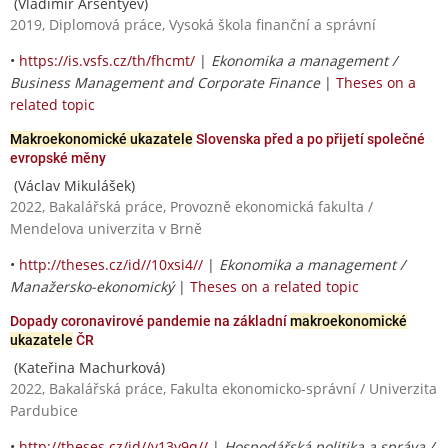
(Vladimir Arsentyev)
2019, Diplomová práce, Vysoká škola finanční a správní
•
https://is.vsfs.cz/th/fhcmt/
|
Ekonomika a management /
Business Management and Corporate Finance
|
Theses on a
related topic
Makroekonomické ukazatele
Slovenska před a po přijetí společné
evropské měny
(Václav Mikulášek)
2022, Bakalářská práce, Provozně ekonomická fakulta /
Mendelova univerzita v Brně
•
http://theses.cz/id//10xsi4//
|
Ekonomika a management /
Manažersko-ekonomický
|
Theses on a related topic
Dopady coronavirové pandemie na základní
makroekonomické
ukazatele
ČR
(Kateřina Machurková)
2022, Bakalářská práce, Fakulta ekonomicko-správní / Univerzita
Pardubice
•
http://theses.cz/id//v13y9q//
|
Hospodářská politika a správa /