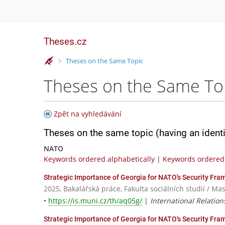
Theses.cz
>
Theses on the Same Topic
Theses on the Same To
Zpět na vyhledávání
Theses on the same topic (having an ident
NATO
Keywords ordered alphabetically
|
Keywords ordered 
Strategic Importance of Georgia for NATO's Security Fr
2025, Bakalářská práce, Fakulta sociálních studií / Ma
•
https://is.muni.cz/th/aq05g/
|
International Relation
Strategic Importance of Georgia for NATO's Security Fr