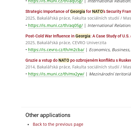
•
https://is.muni.cz/th/aq05g/
|
International Relation
Strategic Importance of
Georgia
for
NATO
's Security Fr
2025, Bakalářská práce, Fakulta sociálních studií / Ma
•
https://is.muni.cz/th/aq05g/
|
International Relation
Post-Cold War Influence in
Georgia
: A Case Study of U.S
2025, Bakalářská práce, CEVRO Univerzita
•
https://is.cevro.cz/th/m2cba/
|
Economics, Business, 
Gruzie a vstup do
NATO
po ozbrojeném konfliktu s Ruske
2014, Bakalářská práce, Fakulta sociálních studií / Ma
•
https://is.muni.cz/th/mx2yw/
|
Mezinárodní teritoriá
Other applications
Back to the previous page