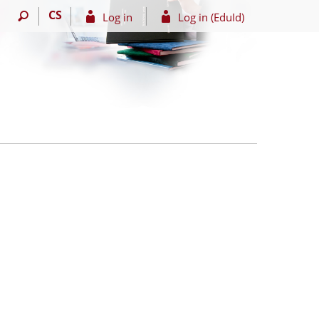
CS
Log in
Log in (EduId)