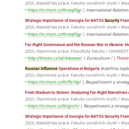
2025, Bakalářská práce, Fakulta sociálních studií / Ma
•
https://is.muni.cz/th/aq05g/
|
International Relation
Strategic Importance of Georgia for NATO's
Security
Fram
2025, Bakalářská práce, Fakulta sociálních studií / Ma
•
https://is.muni.cz/th/aq05g/
|
International Relation
Far-Right Governance and the Russian War in Ukraine: 
2025, Diplomová práce, Filozofická fakulta / UNIVE
•
http://theses.cz/id//e4oveo//
|
Euroculture /
|
Theses
(Kateřina Sajd
Russian Influence
Operations in Bulgaria
2025, Diplomová práce, Fakulta sociálních studií / Ma
•
https://is.muni.cz/th/fb10p/
|
Bezpečnostní a strateg
From Stadium to Screen: Analysing Far-Right Narratives
2025, Diplomová práce, Fakulta sociálních studií / Ma
•
https://is.muni.cz/th/jjnch/
|
Bezpečnostní a strategi
Strategic Importance of Georgia for NATO's Security Fra
2025, Bakalářská práce, Fakulta sociálních studií / Ma