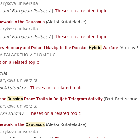
sarykova univerzita
s and European Politics /
|
Theses on a related topic
(Aleksi Kutateladze)
ework in the Caucasus
sarykova univerzita
s and European Politics /
|
Theses on a related topic
(Antony 
How Hungary and Poland Navigate the Russian
Hybrid
Warfare
RZITA PALACKÉHO V OLOMOUCI
 on a related topic
ová)
sarykova univerzita
ická studia /
|
Theses on a related topic
(Bart Brettschne
 and
Russian
Proxy Traits in Delije’s Telegram Activity
sarykova univerzita
cká studia /
|
Theses on a related topic
(Aleksi Kutateladze)
mework in the
Caucasus
sarykova univerzita