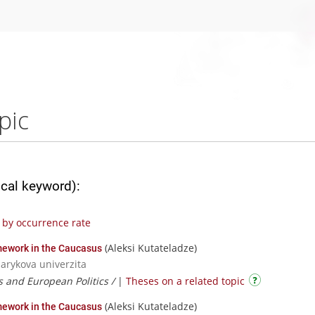
pic
ical keyword):
by occurrence rate
(Aleksi Kutateladze)
amework in the Caucasus
sarykova univerzita
s and European Politics /
|
Theses on a related topic
(Aleksi Kutateladze)
amework in the Caucasus