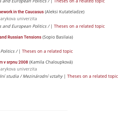
s and European Politics /
|
Theses on a related topic
(Aleksi Kutateladze)
amework in the Caucasus
sarykova univerzita
s and European Politics /
|
Theses on a related topic
(Sopio Basilaia)
. and Russian Tensions
Politics /
|
Theses on a related topic
(Kamila Chaloupková)
m v srpnu 2008
sarykova univerzita
lní studia / Mezinárodní vztahy
|
Theses on a related topic