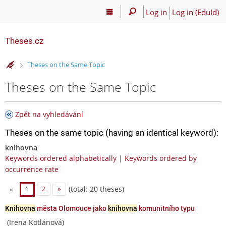
Log in
Log in (EduId)
Theses.cz
>
Theses on the Same Topic
Theses on the Same Topic
Zpět na vyhledávání
Theses on the same topic (having an identical keyword):
knihovna
Keywords ordered alphabetically
|
Keywords ordered by
occurrence rate
(total: 20 theses)
«
1
2
»
Knihovna
města Olomouce jako
knihovna
komunitního typu
(Irena Kotlánová)