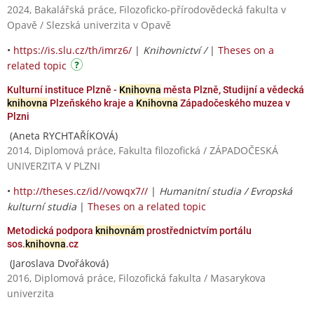
2024, Bakalářská práce, Filozoficko-přírodovědecká fakulta v
Opavě / Slezská univerzita v Opavě
•
https://is.slu.cz/th/imrz6/
|
Knihovnictví /
|
Theses on a
related topic
Kulturní instituce Plzně -
Knihovna
města Plzně, Studijní a vědecká
knihovna
Plzeňského kraje a
Knihovna
Západočeského muzea v
Plzni
(Aneta RYCHTAŘÍKOVÁ)
2014, Diplomová práce, Fakulta filozofická / ZÁPADOČESKÁ
UNIVERZITA V PLZNI
•
http://theses.cz/id//vowqx7//
|
Humanitní studia / Evropská
kulturní studia
|
Theses on a related topic
Metodická podpora
knihovnám
prostřednictvím portálu
sos.
knihovna
.cz
(Jaroslava Dvořáková)
2016, Diplomová práce, Filozofická fakulta / Masarykova
univerzita