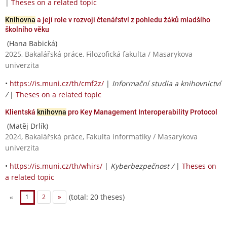
|
Theses on a related topic
Knihovna
a její role v rozvoji čtenářství z pohledu žáků mladšího
školního věku
(Hana Babická)
2025, Bakalářská práce, Filozofická fakulta / Masarykova
univerzita
•
https://is.muni.cz/th/cmf2z/
|
Informační studia a knihovnictví
/
|
Theses on a related topic
Klientská
knihovna
pro Key Management Interoperability Protocol
(Matěj Drlík)
2024, Bakalářská práce, Fakulta informatiky / Masarykova
univerzita
•
https://is.muni.cz/th/whirs/
|
Kyberbezpečnost /
|
Theses on
a related topic
(total: 20 theses)
«
1
2
»