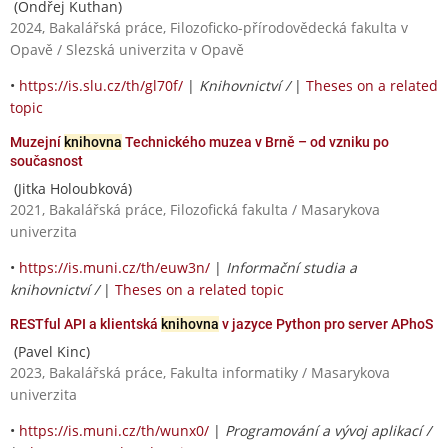
(Ondřej Kuthan)
2024, Bakalářská práce, Filozoficko-přírodovědecká fakulta v
Opavě / Slezská univerzita v Opavě
•
https://is.slu.cz/th/gl70f/
|
Knihovnictví /
|
Theses on a related
topic
Muzejní
knihovna
Technického muzea v Brně – od vzniku po
současnost
(Jitka Holoubková)
2021, Bakalářská práce, Filozofická fakulta / Masarykova
univerzita
•
https://is.muni.cz/th/euw3n/
|
Informační studia a
knihovnictví /
|
Theses on a related topic
RESTful API a klientská
knihovna
v jazyce Python pro server APhoS
(Pavel Kinc)
2023, Bakalářská práce, Fakulta informatiky / Masarykova
univerzita
•
https://is.muni.cz/th/wunx0/
|
Programování a vývoj aplikací /